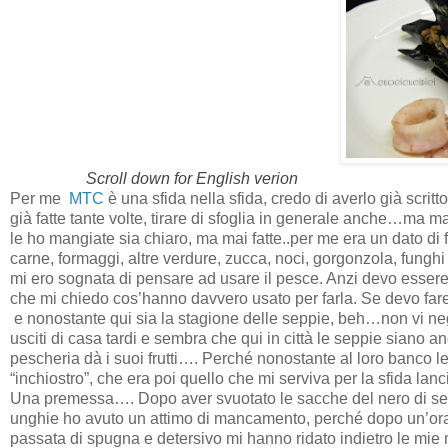
Scroll down for English verion
Per me
MTC
è una sfida nella sfida, credo di averlo già scritt
già fatte tante volte, tirare di sfoglia in generale anche…ma ma
le ho mangiate sia chiaro, ma mai fatte..per me era un dato di 
carne, formaggi, altre verdure, zucca, noci, gorgonzola, fung
mi ero sognata di pensare ad usare il pesce. Anzi devo essere
che mi chiedo cos’hanno davvero usato per farla. Se devo fare 
e nonostante qui sia la stagione delle seppie, beh…non vi neg
usciti di casa tardi e sembra che qui in città le seppie siano an
pescheria dà i suoi frutti…. Perché nonostante al loro banco l
“inchiostro”, che era poi quello che mi serviva per la sfida lan
Una premessa…. Dopo aver svuotato le sacche del nero di sepp
unghie ho avuto un attimo di mancamento, perché dopo un’or
passata di spugna e detersivo mi hanno ridato indietro le mie