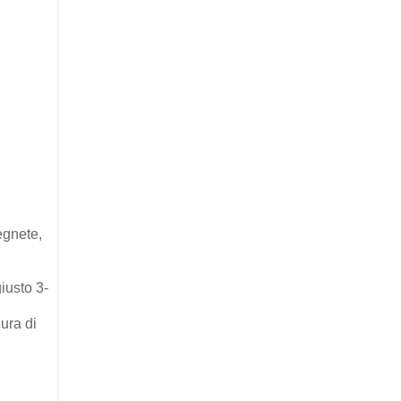
egnete,
.
giusto 3-
ura di