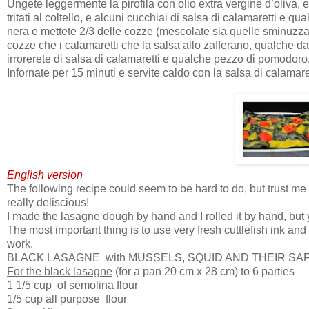
Ungete leggermente la pirofila con olio extra vergine d’oliva, 
tritati al coltello, e alcuni cucchiai di salsa di calamaretti e
nera e mettete 2/3 delle cozze (mescolate sia quelle sminuzzate
cozze che i calamaretti che la salsa allo zafferano, qualche da
irrorerete di salsa di calamaretti e qualche pezzo di pomodoro
Infornate per 15 minuti e servite caldo con la salsa di calamare
English version
The following recipe could seem to be hard to do, but trust me if y
really deliscious!
I made the lasagne dough by hand and I rolled it by hand, but
The most important thing is to use very fresh cuttlefish ink an
work.
BLACK LASAGNE
with MUSSELS, SQUID AND THEIR S
For the black lasagne
(for a pan 20 cm x 28 cm) to 6 parties
1 1/5 cup
of semolina flour
1/5 cup all purpose
flour