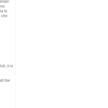
lamari
gna
ia le
, che
sh, it is
ll the