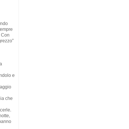
ando
 sempre
. Con
“grezzo”
a
andolo e
saggio
lia che
cerle.
notte,
 panno