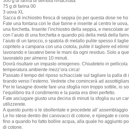
300 g di farina di semola rimacinata
75 g di farina 00
3 uova XL
Sacca di inchiostro fresca di seppia (io per questa dose ne h
Fate una fontana con le due farine e inserite al centro le uov
una forchetta. Inserite l’inchiostro della seppia, e mescolate 
con l’aiuto di una forchetta e quando più della metà della far
l’aiuto di un tarocco, o spatola di metallo pulite spesso il tagl
copritelo a campana con una ciotola, pulite il tagliere ed elimi
lavorando e lavatevi bene le mani da ogni residuo. Solo a quest
lavoratelo per almeno 10 minuti.
Dovrà risultare un impasto omogeneo. Chiudetelo in pellicola 
temperatura ambiente mezz’ora circa!
Passato il tempo del riposo schiacciate sul tagliare la palla di 
tirando verso l’esterno. Vedrete che comincerà ad assottigliarsi
Per le lasagne dovete fare una sfoglia non troppo sottile, io so
l’equilibrio tra il condimento e la pasta era direi perfetto.
Fate asciugare giusto una decina di minuti la sfoglia su un cano
utilizzerete.
A questo punto o le sbollentate e procedete all’ assemblaggio 
Le ho stese dentro dei canovacci di cotone, e ripiegate e conser
fino a quando ho fatto bollire acqua, alla quale ho aggiunto p
di cotone.