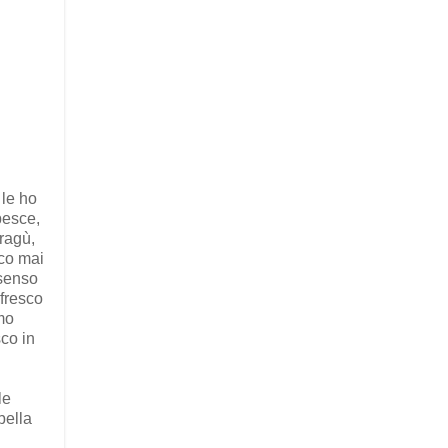
 le ho
pesce,
 ragù,
ico mai
 senso
 fresco
mo
sco in
le
bella