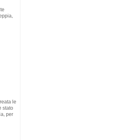
nte
seppia,
reata le
è stato
ia, per