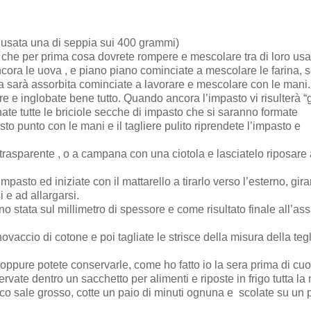
o usata una di seppia sui 400 grammi)
a, che per prima cosa dovrete rompere e mescolare tra di loro us
ancora le uova , e piano piano cominciate a mescolare le farina,
ina sarà assorbita cominciate a lavorare e mescolare con le mani
iere e inglobate bene tutto. Quando ancora l’impasto vi risulterà 
nate tutte le briciole secche di impasto che si saranno formate
o punto con le mani e il tagliere pulito riprendete l’impasto e
trasparente , o a campana con una ciotola e lasciatelo riposare 
impasto ed iniziate con il mattarello a tirarlo verso l’esterno, gir
 e ad allargarsi.
no stata sul millimetro di spessore e come risultato finale all’as
vaccio di cotone e poi tagliate le strisce della misura della teg
oppure potete conservarle, come ho fatto io la sera prima di cuo
vate dentro un sacchetto per alimenti e riposte in frigo tutta la 
oco sale grosso, cotte un paio di minuti ognuna e
scolate su un