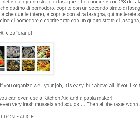
e mettete un primo strato di lasagne, che condirete con 2/3 di ca
 qualche dadino di pomodoro, coprite con un secondo strato di lasa
 che quelle intere), e coprite con altra lasagna, qui metterete s
dino di pomodoro e coprite tutto con un quarto strato di lasagna
.
tti e zafferano!
ou organize well your job, it is easy, but above all, if you like fi
 you can even use a Kitchen Aid and a pasta maker!
d even very fresh mussels and squids…. Then all the taste worth a
AFFRON SAUCE