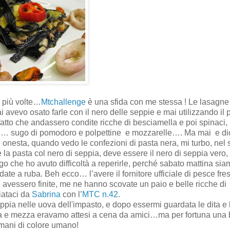
o più volte…
Mtchallenge
è una sfida con me stessa ! Le lasagne
i avevo osato farle con il nero delle seppie e mai utilizzando il 
fatto che andassero condite ricche di besciamella e poi spinaci,
hi … sugo di pomodoro e polpettine
e mozzarelle…. Ma mai
e d
 onesta, quando vedo le confezioni di pasta nera, mi turbo, nel
la pasta col nero di seppia, deve essere il nero di seppia vero,
o che ho avuto difficoltà a reperirle, perché sabato mattina sia
date a ruba. Beh ecco… l’avere il fornitore ufficiale di pesce fre
e avessero finite, me ne hanno scovate un paio e belle ricche di
ciataci da
Sabrina
con l’
MTC n.42
.
ia nelle uova dell'impasto, e dopo essermi guardata le dita e 
a e mezza eravamo attesi a cena da amici…ma per fortuna una 
 mani di colore umano!