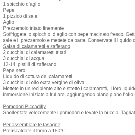
1 spicchio d’aglio
Pepe
1 pizzico di sale
Aglio
Prezzemolo tritato finemente
Soffriggete lo spicchio
d’aglio con pepe macinato fresco. Getta
sale e il prezzemolo e mettete da parte. Conservate il liquido d
Salsa di calamaretti e zafferano
2 cucchiai di calamaretti tritati
3 cucchiai di acqua
12-14
pistilli di zafferano
Pepe nero
Liquido di cottura dei calamaretti
3 cucchiai di olio extra vergine di oliva
Mettete in un recipiente alto e stretto i calamaretti, il loro liqui
immersione iniziate a frullare, aggiungendo piano piano l’olio
Pomodori Piccadilly
Sbollentate velocemente i pomodori e levate la buccia. Tagliatel
Per assemblare le lasagne
Preriscaldate il forno a 180°C .