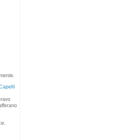
amente.
Capelli
eravo
afferano
ce.