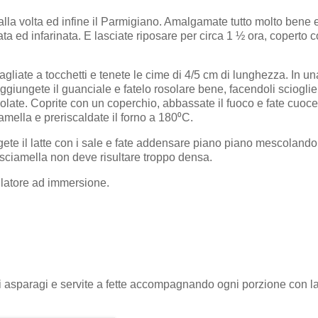
alla volta ed infine il Parmigiano. Amalgamate tutto molto bene 
ta ed infarinata. E lasciate riposare per circa 1 ½ ora, coperto 
agliate a tocchetti e tenete le cime di 4/5 cm di lunghezza. In un
Aggiungete il guanciale e fatelo rosolare bene, facendoli scioglier
late. Coprite con un coperchio, abbassate il fuoco e fate cuoc
amella e preriscaldate il forno a 180⁰C.
ngete il latte con i sale e fate addensare piano piano mescoland
sciamella non deve risultare troppo densa.
rullatore ad immersione.
gli asparagi e servite a fette accompagnando ogni porzione con l