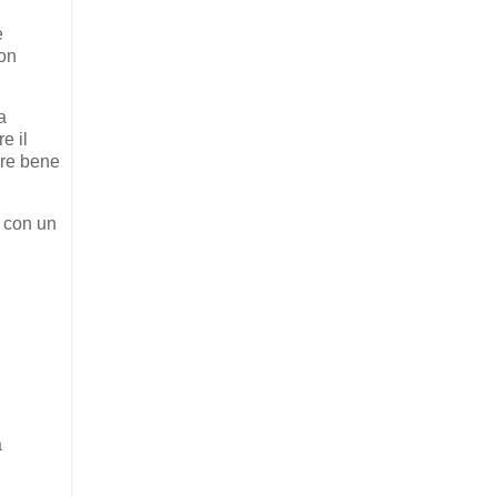
e
con
a
e il
ere bene
o con un
a