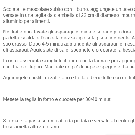
Scolateli e mescolate subito con il burro, aggiungete un uovo 
versate in una teglia da ciambella di 22 cm di diametro imburra
alluminio per alimenti.
Nel frattempo lavate gli asparagi eliminate la parte più dura, t
padella, scaldate l'olio e la mezza cipolla tagliata finemente. 
suo grasso. Dopo 4-5 minuti aggiungente gli asparagi, e mesco
gli asparagi. Aggiustate di sale, spegnete e preparate la besci
In una casseruola sciogliete il burro con la farina e poi aggiu
cucchiaio di legno. Macinate un po' di pepe e spegnete. La be
Aggiungete i pistilli di zafferano e frullate bene tutto con un f
Mettete la teglia in forno e cuocete per 30/40 minuti.
Sformate la.pasta su un piatto da portata e versate al centro 
besciamella allo zafferano.