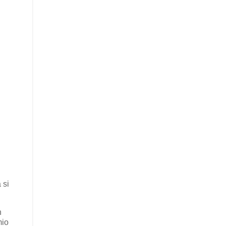
 si
h
mio