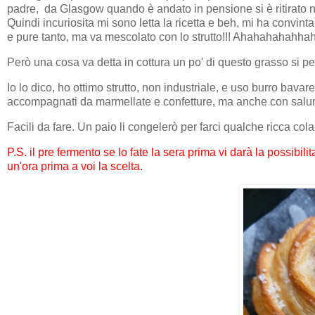
padre, da Glasgow quando è andato in pensione si è ritirato n
Quindi incuriosita mi sono letta la ricetta e beh, mi ha convint
e pure tanto, ma va mescolato con lo strutto!!! Ahahahahahh
Però una cosa va detta in cottura un po' di questo grasso si per
Io lo dico, ho ottimo strutto, non industriale, e uso burro bavare
accompagnati da marmellate e confetture, ma anche con salumi
Facili da fare. Un paio li congelerò per farci qualche ricca co
P.S. il pre fermento se lo fate la sera prima vi darà la possibil
un'ora prima a voi la scelta.