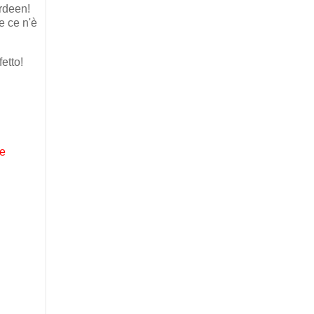
erdeen!
e ce n'è
fetto!
he