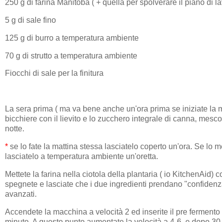
250 g di farina Manitoba ( + quella per spolverare il piano di l
5 g di sale fino
125 g di burro a temperatura ambiente
70 g di strutto a temperatura ambiente
Fiocchi di sale per la finitura
La sera prima ( ma va bene anche un'ora prima se iniziate la 
bicchiere con il lievito e lo zucchero integrale di canna, mescol
notte.
*
se lo fate la mattina stessa lasciatelo coperto un'ora. Se lo met
lasciatelo a temperatura ambiente un'oretta.
Mettete la farina nella ciotola della plantaria ( io KitchenAid) 
spegnete e lasciate che i due ingredienti prendano "confidenza" 
avanzati.
Accendete la macchina a velocità 2 ed inserite il pre fermento 
minuto. A questo punto aumentate la velocità a 4-6, e dopo 30