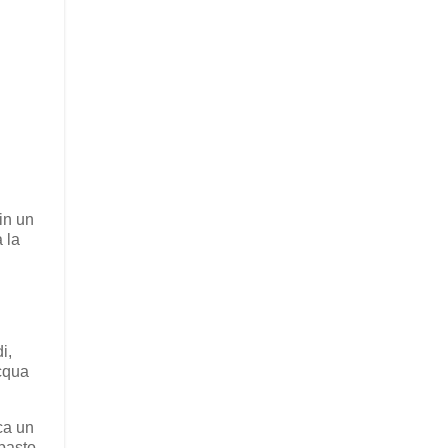
in un
a la
i,
acqua
ca un
mpasto