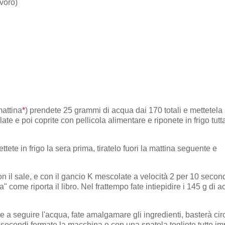
avoro)
mattina
*
) prendete 25 grammi di acqua dai 170 totali e mettetela 
ate e poi coprite con pellicola alimentare e riponete in frigo tutt
tete in frigo la sera prima, tiratelo fuori la mattina seguente e
con il sale, e con il gancio K mescolate a velocità 2 per 10 second
come riporta il libro. Nel frattempo fate intiepidire i 145 g di 
e a seguire l'acqua, fate amalgamare gli ingredienti, basterà cir
 secondi fermate la macchina e con una spatola togliete tutto i