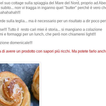
el suo cottage sulla spiaggia del Mare del Nord, proprio ad Ab
a subito... non vi tragga in inganno quel "butter" perché è vero ch
ahahahahah!!!
de sulla teglia... ma è necessario per un risultato a dir poco per
se!!! Tutto il resto cari miei è storia... si mangiano a colazione
 e formaggi per un lunch, che però non chiamerei light!!!
lazione domenicale!!!
ita di avere un prodotto con sapori più ricchi. Ma potete farlo anc