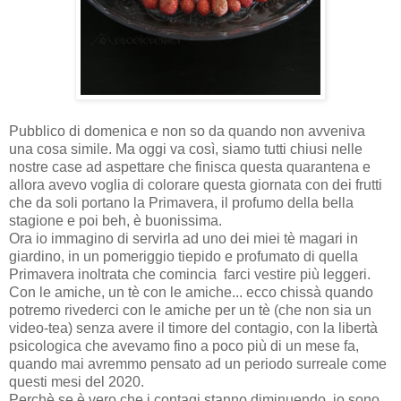
Pubblico di domenica e non so da quando non avveniva
una cosa simile. Ma oggi va così, siamo tutti chiusi nelle
nostre case ad aspettare che finisca questa quarantena e
allora avevo voglia di colorare questa giornata con dei frutti
che da soli portano la Primavera, il profumo della bella
stagione e poi beh, è buonissima.
Ora io immagino di servirla ad uno dei miei tè magari in
giardino, in un pomeriggio tiepido e profumato di quella
Primavera inoltrata che comincia farci vestire più leggeri.
Con le amiche, un tè con le amiche... ecco chissà quando
potremo rivederci con le amiche per un tè (che non sia un
video-tea) senza avere il timore del contagio, con la libertà
psicologica che avevamo fino a poco più di un mese fa,
quando mai avremmo pensato ad un periodo surreale come
questi mesi del 2020.
Perchè se è vero che i contagi stanno diminuendo, io sono