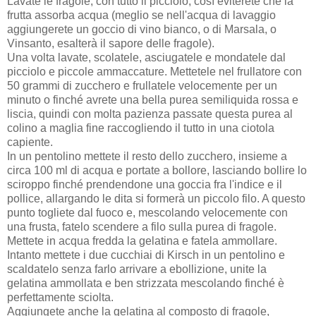
Lavate le fragole, con tutto il picciolo, così eviterete che la
frutta assorba acqua (meglio se nell'acqua di lavaggio
aggiungerete un goccio di vino bianco, o di Marsala, o
Vinsanto, esalterà il sapore delle fragole).
Una volta lavate, scolatele, asciugatele e mondatele dal
picciolo e piccole ammaccature. Mettetele nel frullatore con
50 grammi di zucchero e frullatele velocemente per un
minuto o finché avrete una bella purea semiliquida rossa e
liscia, quindi con molta pazienza passate questa purea al
colino a maglia fine raccogliendo il tutto in una ciotola
capiente.
In un pentolino mettete il resto dello zucchero, insieme a
circa 100 ml di acqua e portate a bollore, lasciando bollire lo
sciroppo finché prendendone una goccia fra l'indice e il
pollice, allargando le dita si formerà un piccolo filo. A questo
punto togliete dal fuoco e, mescolando velocemente con
una frusta, fatelo scendere a filo sulla purea di fragole.
Mettete in acqua fredda la gelatina e fatela ammollare.
Intanto mettete i due cucchiai di Kirsch in un pentolino e
scaldatelo senza farlo arrivare a ebollizione, unite la
gelatina ammollata e ben strizzata mescolando finché è
perfettamente sciolta.
Aggiungete anche la gelatina al composto di fragole,