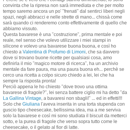
convinta che la ripresa non sarà immediata e che per molto
tempo saremo ancora un po' "frenati" dal sentirci liberi negli
spazi, negli abbracci e nelle strette di mano... chissà come
sarà quando ci renderemo conto effettivamente di quello che
abbiamo vissuto.
Questa bavarese è una "costruzione", prima mentale e poi
reale, nel senso che volevo utilizzare i miei stampi in
silicone e volevo una bavarese buona buona, e così ho
chiesto a
Valentina di Profumo di Limoni
, che sa davvero
dove si trovano buone ricette per qualsiasi cosa, amo
definirla il mio "magico motore di ricerca", ha un archivio
mentale da fare paura, ma una paura buona eh... perchè se
cerco una ricetta a colpo sicuro chiedo a lei, lei che ha
sempre la risposta pronta!
Perciò appena le ho chiesto "dove trovo una ottima
bavarese di fragole?", lei senza battere ciglio mi ha detto "da
La Gallina Vintage
, a bavaresi non sbagli!" ... ed in effetti!!!
Solo che
Giuliana
l'aveva inserita in una torta stupenda con
guscio tipo cheesecake, bellissima idea, ma a me serviva
solo la bavarese e così mi sono studiata il biscuit da metterci
sotto, e la purea di fragole che verso sopra tutto come le
cheesecake, o il gelato al fior di latte.