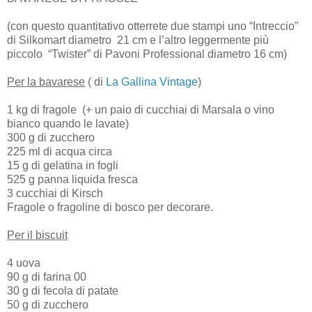
(con questo quantitativo otterrete due stampi uno “Intreccio”
di Silkomart diametro 21 cm e l’altro leggermente più
piccolo “Twister” di Pavoni Professional diametro 16 cm)
Per la bavarese
( di
La Gallina Vintage
)
1 kg di fragole (+ un paio di cucchiai di Marsala o vino
bianco quando le lavate)
300 g di zucchero
225 ml di acqua circa
15 g di gelatina in fogli
525 g panna liquida fresca
3 cucchiai di Kirsch
Fragole o fragoline di bosco per decorare.
Per il biscuit
4 uova
90 g di farina 00
30 g di fecola di patate
50 g di zucchero