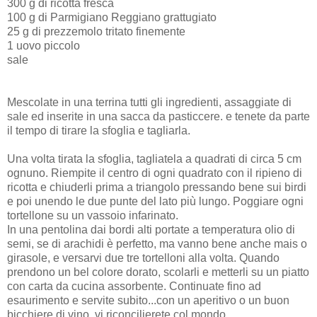
300 g di ricotta fresca
100 g di Parmigiano Reggiano grattugiato
25 g di prezzemolo tritato finemente
1 uovo piccolo
sale
Mescolate in una terrina tutti gli ingredienti, assaggiate di
sale ed inserite in una sacca da pasticcere. e tenete da parte
il tempo di tirare la sfoglia e tagliarla.
Una volta tirata la sfoglia, tagliatela a quadrati di circa 5 cm
ognuno. Riempite il centro di ogni quadrato con il ripieno di
ricotta e chiuderli prima a triangolo pressando bene sui birdi
e poi unendo le due punte del lato più lungo. Poggiare ogni
tortellone su un vassoio infarinato.
In una pentolina dai bordi alti portate a temperatura olio di
semi, se di arachidi è perfetto, ma vanno bene anche mais o
girasole, e versarvi due tre tortelloni alla volta. Quando
prendono un bel colore dorato, scolarli e metterli su un piatto
con carta da cucina assorbente. Continuate fino ad
esaurimento e servite subito...con un aperitivo o un buon
bicchiere di vino, vi riconcilierete col mondo.