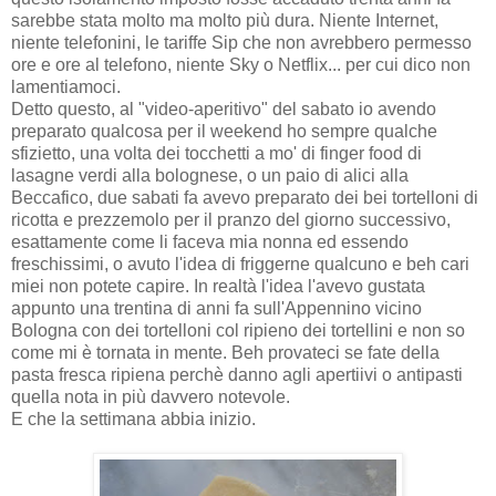
sarebbe stata molto ma molto più dura. Niente Internet,
niente telefonini, le tariffe Sip che non avrebbero permesso
ore e ore al telefono, niente Sky o Netflix... per cui dico non
lamentiamoci.
Detto questo, al "video-aperitivo" del sabato io avendo
preparato qualcosa per il weekend ho sempre qualche
sfizietto, una volta dei tocchetti a mo' di finger food di
lasagne verdi alla bolognese, o un paio di alici alla
Beccafico, due sabati fa avevo preparato dei bei tortelloni di
ricotta e prezzemolo per il pranzo del giorno successivo,
esattamente come li faceva mia nonna ed essendo
freschissimi, o avuto l'idea di friggerne qualcuno e beh cari
miei non potete capire. In realtà l'idea l'avevo gustata
appunto una trentina di anni fa sull'Appennino vicino
Bologna con dei tortelloni col ripieno dei tortellini e non so
come mi è tornata in mente. Beh provateci se fate della
pasta fresca ripiena perchè danno agli apertiivi o antipasti
quella nota in più davvero notevole.
E che la settimana abbia inizio.