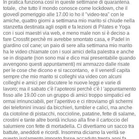
In pratica funziona così in queste settimane di quarantena
totale, che tutto il mondo conosce come lockdown, che il
giovedì pomeriggio alle 17.00 io ho il "video-tea" con le
amiche, quattro giorni a settimana mio marito si chiude nella
stanzetta destinata agli ospiti e fa lezioni di Pilates e Yoga
con i suoi maestri via web, e meno male non si è deciso a
fare Crossfit perchè mi avrebbe smontato casa, e Padel in
giardino col cane; un paio di sere alla settimana mio marito
ha le video chiamate con i suoi amici della palestra e anche
se in disparte (non sono mai e dico mai presentabile quando
avvengono questi appuntamenti) mi ammazzo dalle risate
per le cose che dicono e si raccontano, e il venerdì capita
sempre che mio marito si colleghi via video con alcuni
colleghi e amici per discutere le nuove leggi e varie di
lavoro; ma il sabato c'è l'apoteosi perchè c'è l 'appuntamento
fisso alle 19.00 con un gruppo di amici troppo simpatici ed
ormai irrinunciabili, per l'aperitivo e ci ritroviamo gli schermi
dei telefonini invasi da bicchieri, tumbler e calici, ma anche
da ciotoline di pistacchi, noccioline, patatine, fette di salame,
crostini e tante altre bontà incluso alla fine il cartoccio del
salumiere con fette di mortadella. Ci divertiamo un sacco tra
battute, aneddoti e ricordi. Insomma diciamo la verità se
questo isolamento imposto fosse accaduto trenta anni fa