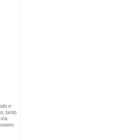
mido e
o, tanto
. ma
fossero