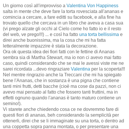
Un giorno così all'improvviso a
Valentina Von Happiness
salta in mente che deve fare la torta rovesciata all'ananas e
comincia a cercare, a fare editti su facebook, e alla fine ha
trovato quello che cercava in un libro che aveva a casa sua
(vi prego alzate gli occhi al Cielo come ho fatto io e il resto
del web, ve prego!!!) ... e così ha fatto
una torta bellissima
e
direi anche buonissima, ma la cosa che mi ha fatta
letteralmente impazzire è stata la decorazione.
Ora ok questa idea dei fiori fatti con le fettine di Ananas
sembra sia di Martha Stewart, ma io non ci avevo mai fatto
caso, quindi considerando che se mai le avessi viste me ne
sarei ricordata ...devo ringraziare
Valentina
per la scoperta!!!
Nel mentre ringrazio anche la Treccani che mi ha spiegato
bene l'Ananas, che in sostanza è una pigna che contiene
tanti mini frutti, detti bacche (cioè ma cose da pazzi, non ci
avevo mai pensato al fatto che fossero tanti fruttini, ma in
effetti ognuno quando l'ananas è tanto maturo contiene un
semino!).
Vi starete anche chiedendo cosa ce ne dovremmo fare di
questi fiori di ananas, beh considerando la semplicità per
ottenerli, direi che se li immaginate su una torta, o dentro ad
una coppetta sopra panna montata, o per presentare una