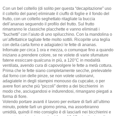
Con un bel coltello (di solito per questa “decapitazione” uso
il coltello del pane) eliminate il ciuffo di foglie e il fondo del
frutto, con un coltello seghettato ritagliate la buccia
dell’ananas seguendo il profilo del frutto. Sul frutto
rimarranno le classiche placchette e vanno eliminati i
“buchetti” con l’aiuto di uno spilucchino. Con la mandolina o
un’affettatrice tagliate fette molto sottili. Ricoprite una teglia
con della carta forno e adagiateci le fette di ananas.
Infornate per circa 1 ora e mezza, o comunque fino a quando
iniziano a prendere colore, se ne volete di varie sfumature
fatene essiccare qualcuna in più, a 120°C in modalità
ventilata, avendo cura di capovolgere le fette a metà cottura.
Prima che le fette siano completamente secche, prelevatele
dal forno con delle pinze, se non volete ustionarvi,
adagiatele in degli stampini monouso da cupcake, o per
avere fiori anche più “piccoli” dentro a dei bicchierini in
modo che, asciugandosi e indurendosi, rimangano piegati a
forma di fiore.
Volendo portare avanti il lavoro per evitare di farli all’ultimo
minuto, potete farli un giorno prima, ma assorbiranno
umidità, quindi il mio consiglio è di lasciarli nei bicchierini e