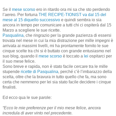
Se il
mese scorso
ero in ritardo ora mi sa che sto perdendo
l’aereo. Per fortuna
THE RECIPE-TIONIST va dal 15 del
mese al 15 diquello successivo
e quindi sembra io sia
ancora in tempo per comunicare a tutti chi ci ospiterà dal 15
Marzo a scegliere le sue ricette.
Pasqualina
, che ringrazio per la grande pazienza di essersi
trovata nel mese in cui la mia distrazione per mille impegni è
arrivata ai massimi livelli, mi ha prontamente fornito le sue
cinque scelte tra chi si è buttato con grande entusiasmo nel
suo blog, quando il
mese scorso
è toccato a
lei
ospitarci per
il suo mese felice.
Sono breve e rapida, non è stato facile cercare tra le mille
stupende
ricette di Pasqualina
, perché c’è l’imbarazzo della
scelta, oltre che la bravura in tutto quello che fa, ma sono
certa che nemmeno per lei sia stato facile decidere i cinque
finalisti.
Ed ecco qua le sue parole:
“Ecco le mie preferenze per il mio mese felice, ancora
incredula di aver vinto nel precedente.