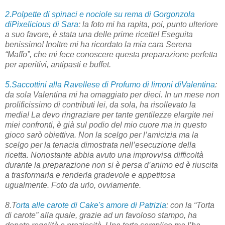
2.Polpette di spinaci e nociole su rema di Gorgonzola
diPixelicious di Sara
: la foto mi ha rapita, poi, punto ulteriore
a suo favore, è stata una delle prime ricette! Eseguita
benissimo! Inoltre mi ha ricordato la mia cara Serena
“Maffo”, che mi fece conoscere questa preparazione perfetta
per aperitivi, antipasti e buffet.
5.Saccottini alla Ravellese di Profumo di limoni diValentina
:
da sola Valentina mi ha omaggiato per dieci. In un mese non
prolificissimo di contributi lei, da sola, ha risollevato la
media! La devo ringraziare per tante gentilezze elargite nei
miei confronti, è già sul podio del mio cuore ma in questo
gioco sarò obiettiva. Non la scelgo per l’amicizia ma la
scelgo per la tenacia dimostrata nell’esecuzione della
ricetta. Nonostante abbia avuto una improvvisa difficoltà
durante la preparazione non si è persa d’animo ed è riuscita
a trasformarla e renderla gradevole e appetitosa
ugualmente. Foto da urlo, ovviamente.
8.T
orta alle carote di Cake's amore di Patrizia
: con la “Torta
di carote” alla quale, grazie ad un favoloso stampo, ha