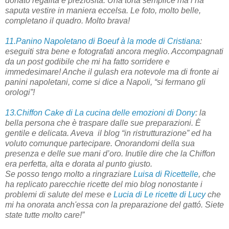
donato regalità e preziosità. Una torta semplice ma l’ha
saputa vestire in maniera eccelsa. Le foto, molto belle,
completano il quadro. Molto brava!
11.Panino Napoletano di Boeuf à la mode di Cristiana
:
eseguiti stra bene e fotografati ancora meglio. Accompagnati
da un post godibile che mi ha fatto sorridere e
immedesimare! Anche il gulash era notevole ma di fronte ai
panini napoletani, come si dice a Napoli, “si fermano gli
orologi”!
13.Chiffon Cake di La cucina delle emozioni di Dony
: la
bella persona che è traspare dalle sue preparazioni. È
gentile e delicata. Aveva
il blog “in ristrutturazione” ed ha
voluto comunque partecipare. Onorandomi della sua
presenza e delle sue mani d’oro. Inutile dire che la Chiffon
era perfetta, alta e dorata al punto giusto.
Se posso tengo molto a ringraziare
Luisa di Ricettelle
, che
ha replicato parecchie ricette del mio blog nonostante i
problemi di salute del mese e
Lucia di Le ricette di Lucy
che
mi ha onorata anch'essa con la preparazione del gattó. Siete
state tutte molto care!”