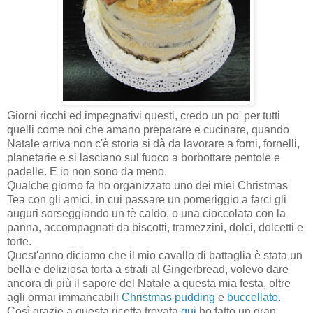
Giorni ricchi ed impegnativi questi, credo un po' per tutti
quelli come noi che amano preparare e cucinare, quando
Natale arriva non c'è storia si dà da lavorare a forni, fornelli,
planetarie e si lasciano sul fuoco a borbottare pentole e
padelle. E io non sono da meno.
Qualche giorno fa ho organizzato uno dei miei Christmas
Tea con gli amici, in cui passare un pomeriggio a farci gli
auguri sorseggiando un tè caldo, o una cioccolata con la
panna, accompagnati da biscotti, tramezzini, dolci, dolcetti e
torte.
Quest'anno diciamo che il mio cavallo di battaglia è stata un
bella e deliziosa torta a strati al Gingerbread, volevo dare
ancora di più il sapore del Natale a questa mia festa, oltre
agli ormai immancabili
Christmas pudding
e
buccellato
.
Così grazie a questa ricetta trovata
qui
ho fatto un gran