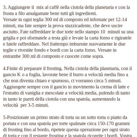
3. Aggiungete il mix al caffè nella ciotola della planetaria e con la
frusta a filo amalgamate bene tutti gli ingredienti.
Versate in ogni teglia 300 ml di composto ed infornate per 12-14
minuti, ma fate sempre la prova stuzzicadente, che deve uscire
asciutto. Fate raffreddare le due torte nello stampo 10 minuti su una
griglia e poi sformatele a testa giù e levate la carta forno e rigiratele
e fatele raffreddare. Nel frattempo imburrate nuovamente le due
teglie e rivestite fondo e bordi con la carta forno. Versate in
entrambe 300 ml di composto e cuocete come sopra.
4.Finite di preparare il frosting. Nella ciotola della planetaria, con il
gancio K o a foglia, lavorate bene il burro a velocità media fino a
che non diventa chiaro e spumoso, ci vorranno circa 5 minuti.
Aggiungete sempre con il gancio in movimento la crema di latte e
l'estratto di vaniglia e mescolate a velocità media, pulendo di tan
to
in tanto le pareti della ciotola con una spatola, aumentando la
velocità per 3-5 minuti.
5-Posizionate un primo strato di torta su un sotto torta o piatto da
portata e con una spatola per torte spalmate circa 150-170 grammi
di frosting fino al bordo, ripetete questa operazione per ogni strato
di torta e con il restante frosting e la spatola ricoprite i bordi. Vostra