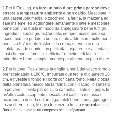
1.Per il Frosting,
da fare un paio d'ore prima perchè deve
essere a temperatura ambiente e non caldo
. Mescolate in
una casseruola media lo zucchero, la farina, la maizena ed il
sale insieme, ed aggiungere lentamente il latte e mescolare
bene con una frusta in modo da amalgamare bene tutti gli
ingredienti senza grumi.Cuocete, sempre mescolando su
fuoco medio e portate a bollore e fate addensare molto bene
per circa 5-7 minuti.Trasferite la crema ottenuta in una
ciotola grande coprite con pellicola trasparente e a contatto,
così che non si formi la "pellicina" e mettete di lato a
raffreddare bene, completamente per almeno un paio di ore.
2.Per la torta: Posizionate la griglia a metà del vostro forno e
preriscaldatelo a 180°C. Imburrate due teglie di diametro 20
cm, e rivestite il fondo e i bordi con carta forno. Nella ciotola
della planetaria mescolate la farina, con il cacao, lo zenzero
in polvere, il lievito per dolci, la cannella, il sale e il pepe. In
un'altra ciotola capiente mescolate il caffè, la melassa e il
bicarbonato di soda ed amalgamateli bene e poi aggiungete
lo zucchero, l'olio, le uova lo zenzero fresco
e mescolate bene
fino a che non avrete un composto ben amalgamato.