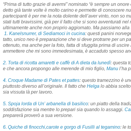
“Prima di tutto grazie di avermi” nominato “è sempre un onore
detto già tante volte è molto carino e permette di conoscere nu
partecipanti è per me la nota dolente dell’aver vinto, non so 
stati tutti bravissimi, già per il fatto che si sono avventurati
ultimamente anche non proprio aggiornato. Ma passiamo alla 
1. Kanelsnurrer, di Sediamoci in cucina
: questi panini norvege
tatto, unico neo è preparazione che si deve protrarre per un p
ottenuto, ma anche per la foto, fatta di sfuggita prima di uscire
ammettere che mi sono immedesimata, è accaduto spesso an
2. Torta di ricotta amaretti e caffè di A dieta da lunedì
: questa t
e che ancora propongo alle merende di mio figlio,
Manu
l’ha 
4. Croque Madame di Pates et pattes
: questo tramezzino è un
piuttosto diverso all’originale. Il fatto che
Helga
lo abbia scelto
sia vissuta là per lavoro.
5. Spoja lorda di Un' arbanella di basilico
: un piatto della tra
soddisfazione sia mentre lo prepari sia quando lo assaggi.
Car
preparerà proverò a sua versione.
6. Quiche di finocchi,carote e gorgo di Fusilli al tegamino
: le 