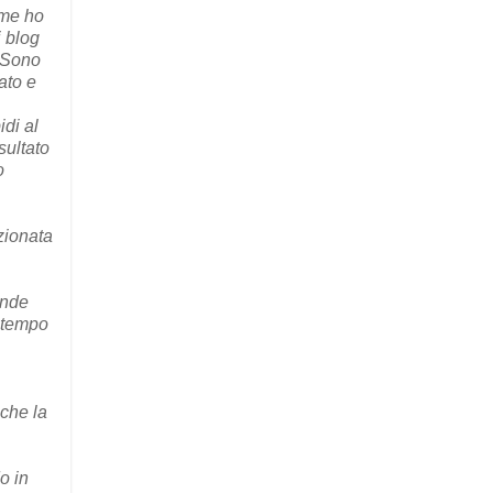
ome ho
i blog
. Sono
ato e
idi al
isultato
o
ezionata
ende
o tempo
 che la
o in