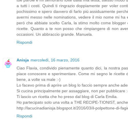
tue parole e mi sembrano tolte dalla mia testa, stesso modo d
a tutti i costi. Quindi ti ringrazio doppiamente per voler co
pochissimo e spero davvero di farlo più assiduamente perchè 
avermi messo nelle nominations, vedere il mio nome mi ha 
però che abbiate scelto Carla, la stimo molto come blogger
ricette. Quanto a te non posso che rimpiangere di non ave
occasioni. Un abbraccio grande. Manuela.
Rispondi
Anisja
mercoledì, 16 marzo, 2016
Ciao Flavia, condivido pienamente quanto dici, la nostra pa
piace conoscere e sperimentare. Come mi segno le ricette di a
bene, a volte va male :-)
Lo facevo prima di aprire un blog lo faccio sempre anche ade
Si cucina principalmente per assaggiare, non per pubblicare :
Ti lascio un ricetta che ho preso dal blog di Carla Emilia.
Ho partecipato solo una volta a THE RECIPE-TIONIST, anche in 
http://lacucinadianisja.blogspot.it/2016/03/il-polpettone-di-fagi
Rispondi