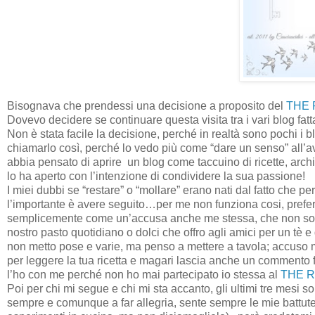
Bisognava che prendessi una decisione a proposito del
THE 
Dovevo decidere se continuare questa visita tra i vari blog fat
Non è stata facile la decisione, perché in realtà sono pochi i 
chiamarlo così, perché lo vedo più come “dare un senso” all’a
abbia pensato di aprire
un blog come taccuino di ricette, archi
lo ha aperto con l’intenzione di condividere la sua passione!
I miei dubbi se “restare” o “mollare” erano nati dal fatto che per
l’importante è avere seguito…per me non funziona cosi, prefe
semplicemente come un’accusa anche me stessa, che non so far
nostro pasto quotidiano o dolci che offro agli amici per un tè
non metto pose e varie, ma penso a mettere a tavola; accuso
per leggere la tua ricetta e magari lascia anche un commento 
l’ho con me perché non ho mai partecipato io stessa al
THE R
Poi per chi mi segue e chi mi sta accanto, gli ultimi tre mesi
sempre e comunque a far allegria, sente sempre le mie battute, 