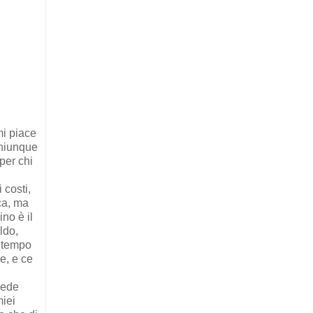
mi piace
chiunque
per chi
 costi,
ca, ma
no è il
ldo,
o tempo
e, e ce
vede
miei