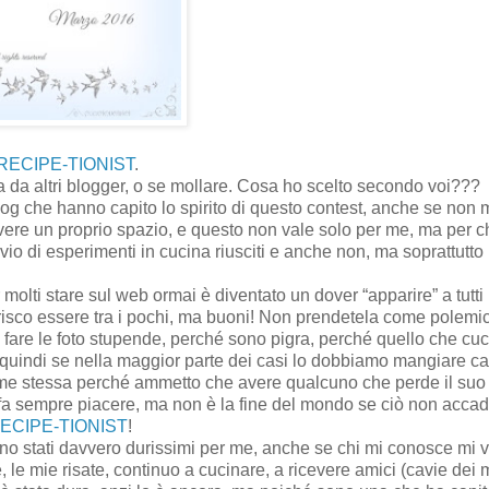
RECIPE-TIONIST
.
ta da altri blogger, o se mollare. Cosa ho scelto secondo voi???
blog che hanno capito lo spirito di questo contest, anche se non 
vere un proprio spazio, e questo non vale solo per me, ma per 
vio di esperimenti in cucina riusciti e anche non, ma soprattutto 
 molti stare sul web ormai è diventato un dover “apparire” a tutti i
risco essere tra i pochi, ma buoni! Non prendetela come polemi
e le foto stupende, perché sono pigra, perché quello che cuci
 e quindi se nella maggior parte dei casi lo dobbiamo mangiare ca
 me stessa perché ammetto che avere qualcuno che perde il su
fa sempre piacere, ma non è la fine del mondo se ciò non accad
ECIPE-TIONIST
!
 sono stati davvero durissimi per me, anche se chi mi conosce mi 
le mie risate, continuo a cucinare, a ricevere amici (cavie dei 