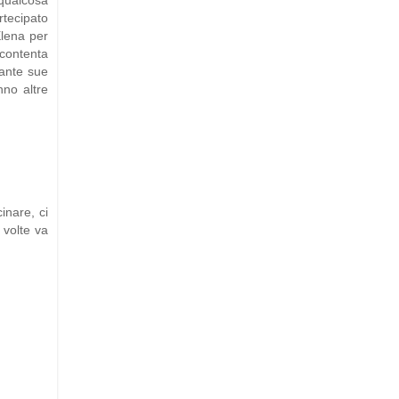
 qualcosa
rtecipato
Elena per
contenta
tante sue
no altre
inare, ci
 volte va