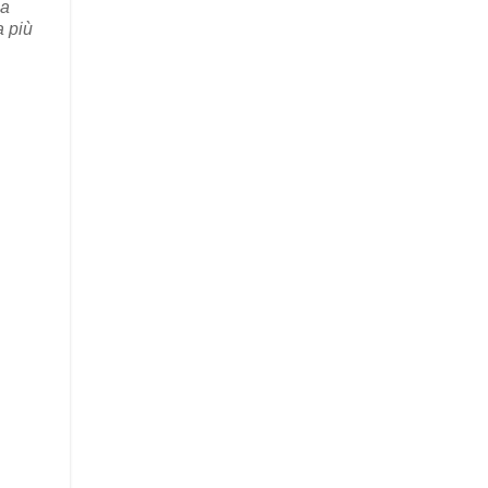
ha
a più