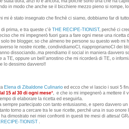
 è stata dura, anzi lo è ancora, ma poiché sono una che ha capit
o in modo che anche se il bicchiere mezzo pieno si rompe, lo
i mi è stato insegnato che finchè ci siamo, dobbiamo far di tutt
 di prima, e tra queste c’è
THE RECIPE-TIONIST
, perché ci cre
eciso che mi impegnerò fuori gara a fare ogni mese una ricetta 
o solo tre blogger, so che almeno tre persone su questo web mi
erso le nostre ricette, condividiamoCI, riappropriamoCI dei bl
stanno dissociando..ma prendiamo il social in maniera davvero so
e a TE, oppure un bell’arrostino che mi ricorderà di TE, o infor
ce lo dessimo davvero!!
ra
Elena di Zibaldone Culinario
ed ecco che vi lascio i suoi 5 fina
dal 15 al 30 di ogni mese
*
, e che io mi impegnerò a mettere il v
l tempo di elaborare la ricetta ed eseguirla.
ha sempre partecipato con tanto entusiasmo, e spero davvero un
tanto torno a cercare tra le sue ricette, perché una in suo onore l
e ha dimostrato nei miei confronti in questi tre mesi di attesa! G
RECIPE-TIONIST
.