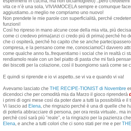
esperimenti in cucina, ma non diciamoglielo) ..però credetemi
vita ce n’è una sola, VIVIAMOCELA sempre e comunque facend
aggiustiamo..o meglio ne compriamo uno nuovo!
Non prendete le mie parole con superficialità, perché credetem
funzioni!
Così ho ripreso in mano alcune cose della mia vita, più decisa
come ci credevo prima(anzi ci credo più di prima) perché ho d
che ci ospiterà, perché ho capito che se anche partecipasser
compresa, e la pensano come me, conosciamoCI davvero attrav
come qualche anno fa..frequentiamo i social che in realtà ci 
rendiamolo reale con un bel piatto di pasta che mi farà pensar
dei biscotti per la colazione, così il buongiorno sarà come se 
E quindi si riprende e io vi aspetto..se vi va e quando vi va!
Avevamo lasciato che
THE RECIPE-TIONIST di Novembre
e
dicendoci che per comodità mia da Marzo il gioco riprenderà
i primi di ogni mese così da poter dare a tutti la possibilità e i
Vi lascio ad
Elena
, che ringrazio perché è una di quelle che 
di poterla abbracciare di persona, per ora resta virtuale.. ma in
perchè così sarà più "reale", e la ringrazio per la pazienza ch
Elena
, e anche a tutti colori che ci sono stati per me e per
THE