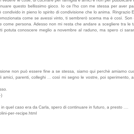
i vedere le cose, di cucinare per famiglia e amici e non per pubblicare
ntinuare questo bellissimo gioco. Io ce l'ho con me stessa per aver pa
condivido in pieno lo spirito di condivisione che lo anima. Ringrazio 
emozionata come se avessi vinto, ti sembrerò scema ma è così. Son 
 e come persona. Adesso non mi resta che andare a scegliere tra le 
rti potuta conoscere meglio a novembre al raduno, ma spero ci saran
ssione non può essere fine a se stessa, siamo qui perchè amiamo cuc
mici, parenti, colleghi ... così mi segno le vostre, poi sperimento, a
sso.
-)
quel caso era da Carla, spero di continuare in futuro, a presto ....
olini-per-recipe.html