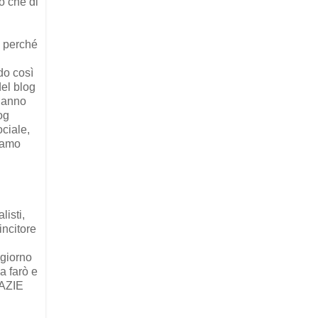
o che di
o perché
do così
del blog
 hanno
og
ciale,
niamo
listi,
incitore
 giorno
a farò e
RAZIE