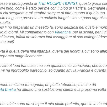
 essere protagonista di
THE RECIPE-TIONIST
, questo gioco c
ovi blog, come è stato per me con il blog di Patrizia. Segnalare 
mai chi scegliere e mi sembra sempre di fare un torto a qualcuno
 nel mio blog, che presenta un archivio lunghissimo e poco organizz
scelta:
si li ho preparato un mesetto fa, sono deliziosi nel gusto e morb
aio di giorni. Mi complimento con
Valentina
, per la scelta, per il r
 al lavoro, infatti desiderava farli assaggiare ai suo colleghi (dev
che qui!)
orta è quella della mia infanzia, quella dei ricordi a cui sono aff
preparata magnificamente.
o street food francese, ma con qualche mia variazione, che lo r
 mi ha inorgoglito parecchio, so quanto ami la Francia e quant
dizione emiliano-romagnola, un piatto laborioso, ma che dà
la Emilia
ha attuato una sostituzione ottima e la prossima volta
torte salate sono da sempre il mio piatto preferito, questa la ricord