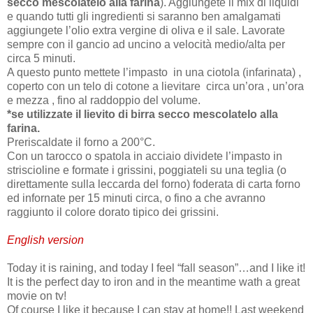
secco mescolatelo alla farina
). Aggiungete il mix di liquidi
e quando tutti gli ingredienti si saranno ben amalgamati
aggiungete l’olio extra vergine di oliva e il sale. Lavorate
sempre con il gancio ad uncino a velocità medio/alta per
circa 5 minuti.
A questo punto mettete l’impasto
in una ciotola (infarinata) ,
coperto con un telo di cotone a lievitare
circa un’ora , un’ora
e mezza , fino al raddoppio del volume.
*se utilizzate il lievito di birra secco mescolatelo alla
farina.
Preriscaldate il forno a 200°C.
Con un tarocco o spatola in acciaio dividete l’impasto in
striscioline e formate i grissini, poggiateli su una teglia (o
direttamente sulla leccarda del forno) foderata di carta forno
ed infornate per 15 minuti circa, o fino a che avranno
raggiunto il colore dorato tipico dei grissini.
English version
Today it is raining, and today I feel “fall season”…and I like it!
It is the perfect day to iron and in the meantime wath a great
movie on tv!
Of course I like it because I can stay at home!! Last weekend