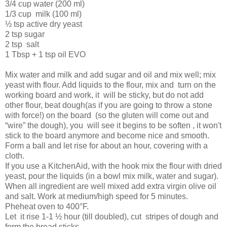
3/4 cup water (200 ml)
1/3 cup
milk (100 ml)
½ tsp active dry yeast
2 tsp sugar
2 tsp
salt
1 Tbsp + 1 tsp oil EVO
Mix water and milk and add sugar and oil and mix well; mix
yeast with flour. Add liquids to the flour, mix and
turn on the
working board and work, it
will be sticky, but do not add
other flour, beat dough(as if you are going to throw a stone
with force!) on the board
(so the gluten will come out and
“wire” the dough), you
will see it begins to be soften , it won't
stick to the board anymore and become nice and smooth.
Form a ball and let rise for about an hour, covering with a
cloth.
If you use a KitchenAid, with the hook mix the flour with dried
yeast, pour the liquids (in a bowl mix milk, water and sugar).
When all ingredient are well mixed add extra virgin olive oil
and salt. Work at medium/high speed for 5 minutes.
Pheheat oven to 400°F.
Let
it rise 1-1 ½ hour (till doubled), cut
stripes of dough and
form the bread sticks.