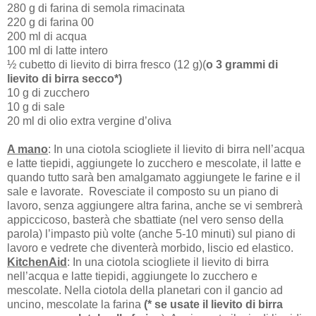
280 g di farina di semola rimacinata
220 g di farina 00
200 ml di acqua
100 ml di latte intero
½ cubetto di lievito di birra fresco (12 g)(
o 3 grammi di
lievito di birra secco*)
10 g di zucchero
10 g di sale
20 ml di olio extra vergine d’oliva
A mano
: In una ciotola sciogliete il lievito di birra nell’acqua
e latte tiepidi, aggiungete lo zucchero e mescolate, il latte e
quando tutto sarà ben amalgamato aggiungete le farine e il
sale e lavorate.
Rovesciate il composto su un piano di
lavoro, senza aggiungere altra farina, anche se vi sembrerà
appiccicoso, basterà che sbattiate (nel vero senso della
parola) l’impasto più volte (anche 5-10 minuti) sul piano di
lavoro e vedrete che diventerà morbido, liscio ed elastico.
KitchenAid
: In una ciotola sciogliete il lievito di birra
nell’acqua e latte tiepidi, aggiungete lo zucchero e
mescolate. Nella ciotola della planetari con il gancio ad
uncino, mescolate la farina
(* se usate il lievito di birra