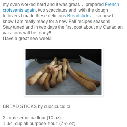
my oven worked hard and it was great…I prepared
French
croissants again
, two scacciates and with the dough
leftovers I made these delicious
Breadsticks
… so now I
know I am really ready for a new Fall recipes season!!
Stay tuned and in two days the first post about my Canadian
vacations will be ready!!
Have a great new week!!!
BREAD STICKS by cuocicucidici
2 cups semolina flour (10 oz)
1 3/4
cup all purpose
flour
(7 ½ oz)