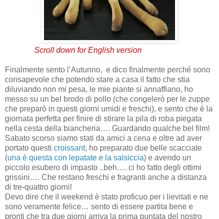
Scroll down for English version
Finalmente sento l’Autunno,
e dico finalmente perché sono
consapevole che potendo stare a casa il fatto che stia
diluviando non mi pesa, le mie piante si annaffiano, ho
messo su un bel brodo di pollo (che congelerò per le zuppe
che preparò in questi giorni umidi e freschi), e sento che è la
giornata perfetta per finire di stirare la pila di roba piegata
nella cesta della biancheria…. Guardando qualche bel film!
Sabato scorso siamo stati da amici a cena e oltre ad aver
portato questi
croissant
, ho preparato due belle scacciate
(
una è questa con lepatate e la salsiccia
) e avendo un
piccolo esubero di impasto ..beh…. ci ho fatto degli ottimi
grissini…. Che restano freschi e fragranti anche a distanza
di tre-quattro giorni!
Devo dire che il weekend è stato proficuo per i lievitati e ne
sono veramente felice… sento di essere partita bene e
pronti che tra due giorni arriva la prima puntata del nostro