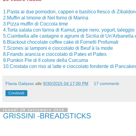
1.Pasta ai due pomodori, capperi e basilico fresco di Zibaldon
2.Muffin al limone di Nel forno di Marina
3.Pizza muffin di Coccola time
4.Torta salata con farina di Kamut, pepe nero, yogurt, taleggi
5.Ciambella alle castagne e agrumi di Sicilia di Un'Arbanella 
6.Blackout chocolate coffee cake di Fornelli Profumati
7.Scones ai lamponi e cioccolato di Beuf à la mode
8.Friands arancia e cioccolato di Pates et Pattes
9.Pumkin Pie di Il colore della Curcuma
10.Crostata con riso al latte e cioccolato fondente di Pancake
Flavia Galasso
alle
9/30/2015 04:17:00 PM
17 commenti:
Condividi
lunedì 28 settembre 2015
GRISSINI -BREADSTICKS