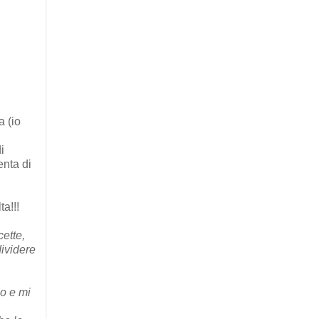
a (io
i
nta di
a!!!
ette,
ividere
io e mi