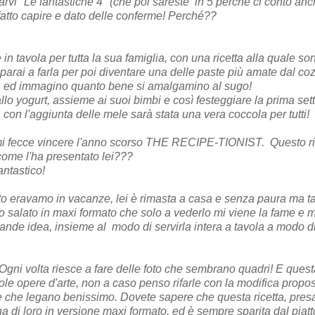
rvi "Le fantastiche 4" (che poi sareste
in 5 perché ci conto anc
fatto capire e dato delle conferme! Perché??
e in tavola per tutta la sua famiglia, con una ricetta alla quale s
imparai a farla per poi diventare una delle paste più amate dal co
ini, ed immagino quanto bene si amalgamino al sugo!
allo yogurt, assieme ai suoi bimbi e così festeggiare la prima se
 con l'aggiunta delle mele sarà stata una vera coccola per tutti!
e mi fecce vincere l'anno scorso THE RECIPE-TIONIST.
Questo ri
come l'ha presentato lei???
antastico!
to eravamo in vacanze, lei è rimasta a casa e senza paura ma t
o salato in maxi formato che solo a vederlo mi viene la fame e m
rande idea, insieme al
modo di servirla intera a tavola a modo di
 Ogni volta riesce a fare delle foto che sembrano quadri! E quest
cole opere d'arte, non a caso penso rifarle con la modifica propo
e che legano benissimo. Dovete sapere che questa ricetta, pres
una di loro in versione maxi formato, ed è sempre sparita dal piatt