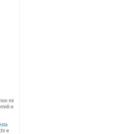
 non mi
umidi e
esta
chi e