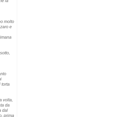
he la
ono molto
zzaro e
ttimana
sotto,
anto
i
 torta
a volta,
sta da
a dal
o, prima