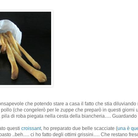
nsapevole che potendo stare a casa il fatto che stia diluviando
 pollo (che congelerò per le zuppe che preparò in questi giorni 
e la pila di roba piegata nella cesta della biancheria…. Guardando
ato questi
croissant
, ho preparato due belle scacciate (
una è qu
asto ..beh…. ci ho fatto degli ottimi grissini…. Che restano fres