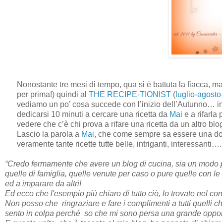
Nonostante tre mesi di tempo, qua si è battuta la fiacca, ma
per prima!) quindi al
THE RECIPE-TIONIST
(
luglio-agost
vediamo un po’ cosa succede con l’inizio dell’Autunno… in
dedicarsi 10 minuti a cercare una ricetta da
Mai
e a rifarl
vedere che c’è chi prova a rifare una ricetta da un altro blog
Lascio la parola a
Mai
, che come sempre sa essere una dol
veramente tante ricette tutte belle, intriganti, interessanti….
“Credo fermamente che avere un blog di cucina, sia un modo per
quelle di famiglia, quelle venute per caso o pure quelle con le q
ed a imparare da altri!
Ed ecco che l'esempio più chiaro di tutto ciò, lo trovate nel co
Non posso che
ringraziare e fare i complimenti a tutti quelli 
sento in colpa perché
so che mi sono persa una grande opportu