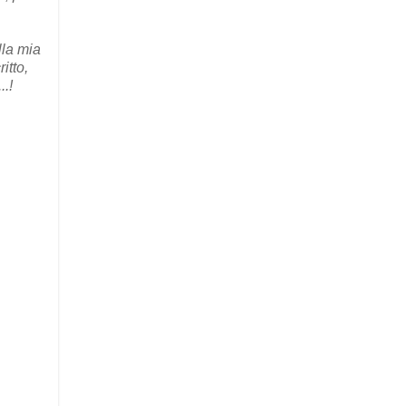
lla mia
itto,
.!