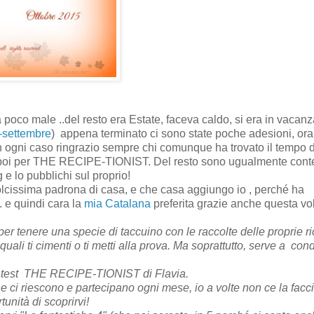
 poco male ..del resto era Estate, faceva caldo, si era in vacanz
o-settembre
) appena terminato ci sono state poche adesioni, ora
 ogni caso ringrazio sempre chi comunque ha trovato il tempo d
a poi per THE RECIPE-TIONIST. Del resto sono ugualmente conte
 e lo pubblichi sul proprio!
cissima padrona di casa, e che casa aggiungo io , perché ha
. e quindi cara la
mia Catalana
preferita grazie anche questa volt
 tenere una specie di taccuino con le raccolte delle proprie ric
uali ti cimenti o ti metti alla prova. Ma soprattutto, serve a
cond
ntest
THE RECIPE-TIONIST di Flavia.
che ci riescono e partecipano ogni mese, io a volte non ce la facc
nità di scoprirvi!