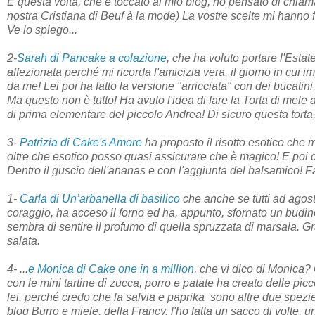
E questa volta, che è toccato al mio blog, ho pensato di chiama
nostra Cristiana di Beuf à la mode) La vostre scelte mi hanno 
Ve lo spiego...
2-
Sarah di Pancake a colazione
, che ha voluto portare l'Estat
affezionata perché mi ricorda l'amicizia vera, il giorno in cui 
da me! Lei poi ha fatto la versione "arricciata" con dei bucat
Ma questo non è tutto! Ha avuto l'idea di fare la Torta di mele 
di prima elementare del piccolo Andrea! Di sicuro questa torta,
3-
Patrizia di Cake's Amore
ha proposto il risotto esotico ch
oltre che esotico posso quasi assicurare che è magico! E poi 
Dentro il guscio dell'ananas e con l'aggiunta del balsamico! F
1-
Carla di Un’arbanella di basilico
che anche se tutti ad agos
coraggio, ha acceso il forno ed ha, appunto, sfornato un budin
sembra di sentire il profumo di quella spruzzata di marsala. G
salata.
4- ...
e Monica di Cake one in a million
, che vi dico di Monica?
con le mini tartine di zucca, porro e patate ha creato delle pic
lei, perché credo che la salvia e paprika
sono altre due spezi
blog Burro e miele, della Francy, l'ho fatta un sacco di volte, 