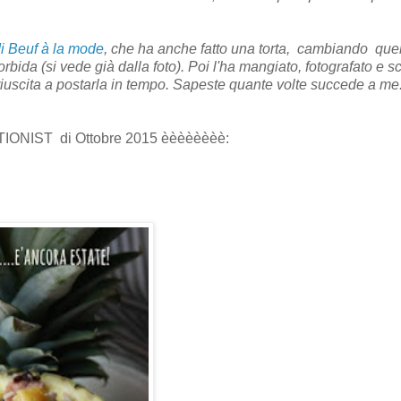
di Beuf à la mode
, che ha anche fatto una torta,
cambiando
que
ida (si vede già dalla foto). Poi l'ha mangiato, fotografato e scr
iuscita a postarla in tempo. Sapeste quante volte succede a me..
-TIONIST
di Ottobre 2015 èèèèèèèè: