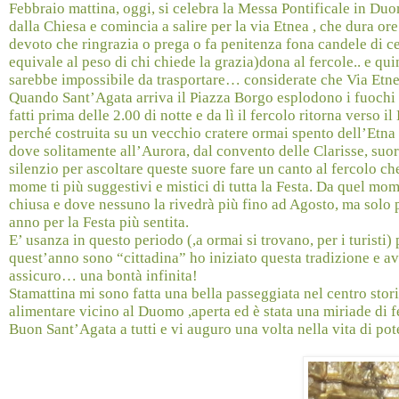
Febbraio mattina, oggi, si celebra la Messa Pontificale in D
dalla Chiesa e comincia a salire per la via Etnea , che dura ore
devoto che ringrazia o prega o fa penitenza fona candele di ce
equivale al peso di chi chiede la grazia)dona al fercole.. e qui
sarebbe impossibile da trasportare… considerate che Via Etnea è
Quando Sant’Agata arriva il Piazza Borgo esplodono i fuochi d’
fatti prima delle 2.00 di notte e da lì il fercolo ritorna verso 
perché costruita su un vecchio cratere ormai spento dell’Etna )
dove solitamente all’Aurora, dal convento delle Clarisse, suor
silenzio per ascoltare queste suore fare un canto al fercolo c
mome ti più suggestivi e mistici di tutta la Festa. Da quel mo
chiusa e dove nessuno la rivedrà più fino ad Agosto, ma solo
anno per la Festa più sentita.
E’ usanza in questo periodo (,a ormai si trovano, per i turisti) 
quest’anno sono “cittadina” ho iniziato questa tradizione e 
assicuro… una bontà infinita!
Stamattina mi sono fatta una bella passeggiata nel centro stori
alimentare vicino al Duomo ,aperta ed è stata una miriade di fe
Buon Sant’Agata a tutti e vi auguro una volta nella vita di pote