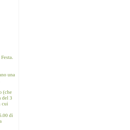
 Festa.
sano una
i
io (che
 del 3
n cui
5.00 di
a