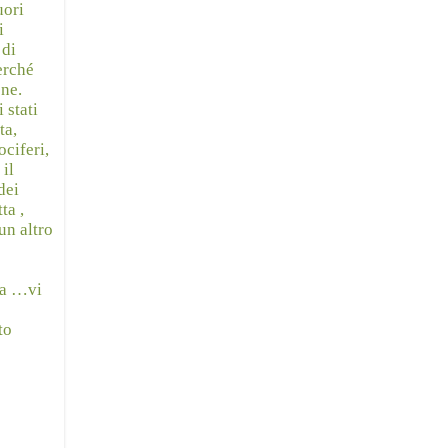
uori
i
 di
perché
one.
 stati
ta,
ociferi,
il
dei
ta ,
un altro
ia …vi
to