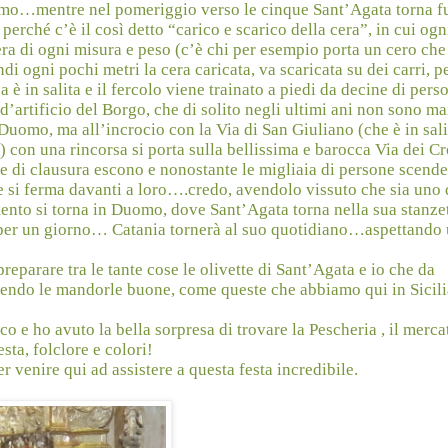
uomo…mentre nel pomeriggio verso le cinque Sant’Agata torna f
 perché c’è il così detto “carico e scarico della cera”, in cui ogn
ra di ogni misura e peso (c’è chi per esempio porta un cero che
ndi ogni pochi metri la cera caricata, va scaricata su dei carri, 
 in salita e il fercolo viene trainato a piedi da decine di pers
artificio del Borgo, che di solito negli ultimi ani non sono mai
il Duomo, ma all’incrocio con la Via di San Giuliano (che è in sali
 con una rincorsa si porta sulla bellissima e barocca Via dei Cr
e di clausura escono e nonostante le migliaia di persone scende 
he si ferma davanti a loro….credo, avendolo vissuto che sia uno 
mento si torna in Duomo, dove Sant’Agata torna nella sua stanzet
 per un giorno… Catania tornerà al suo quotidiano…aspettando 
preparare tra le tante cose le olivette di Sant’Agata e io che da
avendo le mandorle buone, come queste che abbiamo qui in Sicil
co e ho avuto la bella sorpresa di trovare la Pescheria , il merca
sta, folclore e colori!
r venire qui ad assistere a questa festa incredibile.