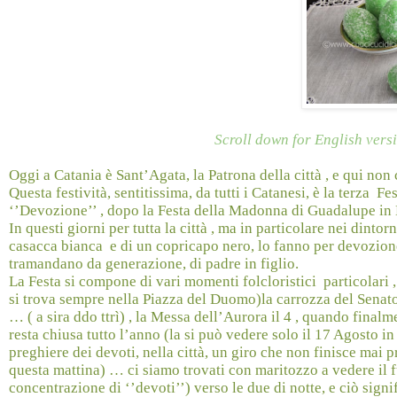
Scroll down for English vers
Oggi a Catania è Sant’Agata, la Patrona della città , e qui non 
Questa festività, sentitissima, da tutti i Catanesi, è la terza
Fes
‘’Devozione’’ , dopo la Festa della Madonna di Guadalupe in M
In questi giorni per tutta la città , ma in particolare nei din
casacca bianca
e di un copricapo nero, lo fanno per devozion
tramandano da generazione, di padre in figlio.
La Festa si compone di vari momenti folcloristici
particolari 
si trova sempre nella Piazza del Duomo)la carrozza del Senat
… ( a sira ddo ttrì) , la Messa dell’Aurora il 4 , quando finalme
resta chiusa tutto l’anno (la si può vedere solo il 17 Agosto in
preghiere dei devoti, nella città, un giro che non finisce mai 
questa mattina) … ci siamo trovati con maritozzo a vedere il 
concentrazione di ‘’devoti’’) verso le due di notte, e ciò signi