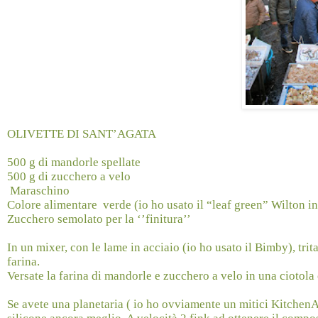
OLIVETTE DI SANT’AGATA
500 g di mandorle spellate
500 g di zucchero a velo
Maraschino
Colore alimentare
verde (io ho usato il “leaf green” Wilton in
Zucchero semolato per la ‘’finitura’’
In un mixer, con le lame in acciaio (io ho usato il Bimby), tri
farina.
Versate la farina di mandorle e zucchero a velo in una ciotola
Se avete una planetaria ( io ho ovviamente un mitici KitchenAi