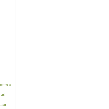
tutto a
e ad
onin