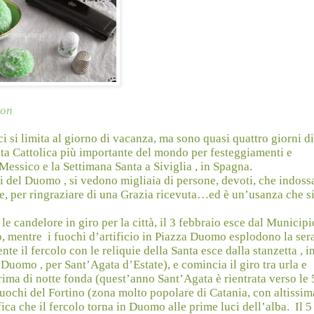
ion
ci si limita al giorno di vacanza, ma sono quasi quattro giorni di
ta Cattolica più importante del mondo per festeggiamenti e
essico e la Settimana Santa a Siviglia , in Spagna.
torni del Duomo , si vedono migliaia di persone, devoti, che indos
e, per ringraziare di una Grazia ricevuta…ed è un’usanza che s
, le candelore in giro per la città, il 3 febbraio esce dal Municip
o, mentre
i fuochi d’artificio in Piazza Duomo esplodono la sera
nte il fercolo con le reliquie della Santa esce dalla stanzetta , i
 Duomo , per Sant’Agata d’Estate), e comincia il giro tra urla e
prima di notte fonda (quest’anno Sant’Agata è rientrata verso le 
fuochi del Fortino (zona molto popolare di Catania, con altissim
fica che il fercolo torna in Duomo alle prime luci dell’alba.
Il 5