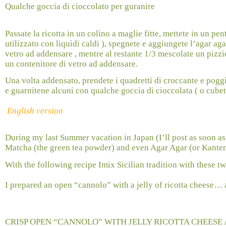
Qualche goccia di cioccolato per guranire
Passate la ricotta in un colino a maglie fitte, mettete in un pe
utilizzato con liquidi caldi ), spegnete e aggiungete l’agar a
vetro ad addensare , mentre al restante 1/3 mescolate un pizzi
un contenitore di vetro ad addensare.
Una volta addensato, prendete i quadretti di croccante e poggiat
e guarnitene alcuni con qualche goccia di cioccolata ( o cubett
English version
During my last Summer vacation in Japan (I’ll post as soon as
Matcha (the green tea powder) and even Agar Agar (or Kanten, 
With the following recipe Imix Sicilian tradition with these tw
I prepared an open “cannolo” with a jelly of ricotta cheese… 
CRISP OPEN “CANNOLO” WITH JELLY RICOTTA CHEES