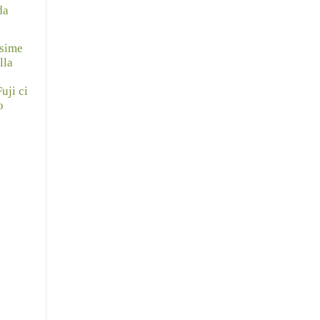
da
ssime
lla
uji ci
o