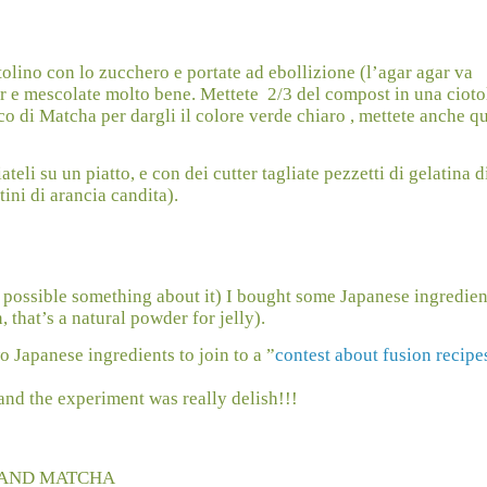
ntolino con lo zucchero e portate ad ebollizione (l’agar agar va
gar e mescolate molto bene. Mettete
2/3 del compost in una cioto
co di Matcha per dargli il colore verde chiaro , mettete anche q
eli su un piatto, e con dei cutter tagliate pezzetti di gelatina di
ini di arancia candita).
 possible something about it) I bought some Japanese ingredien
that’s a natural powder for jelly).
o Japanese ingredients to join to a ”
contest about fusion recipe
and the experiment was really delish!!!
E AND MATCHA