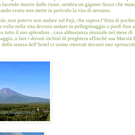
sta facendo morire dalle risate, sembra un gigante Sioux che man
ando erutta non mette in pericolo la vita di nessuno.
le, non potevo non andare sul Fuji, che supera l’Etna di pochi
a volta nella vita devono andare in pellegrinaggio a piedi fino a
in tutto il suo splendore , cosa abbastanza inusuale nel mese di
gio, a fare i dovuti inchini di preghiera affinché sua Maestà F
della stanza dell’hotel ci siamo ritrovati davanti uno spettacol