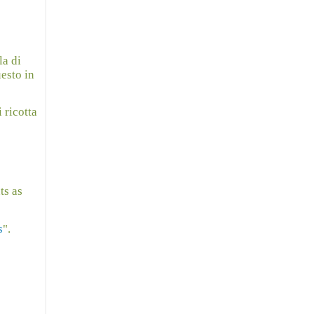
la di
uesto in
 ricotta
ts as
s
".