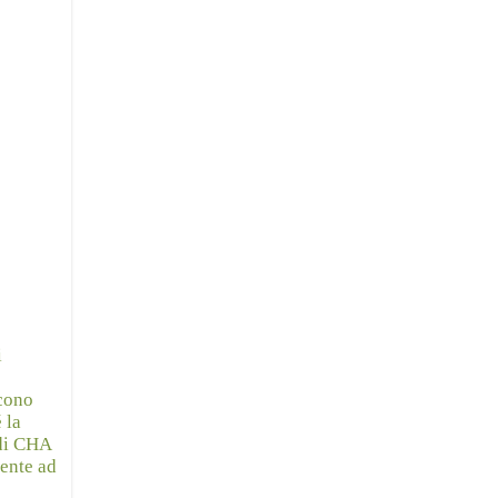
i
icono
 la
 di CHA
mente ad