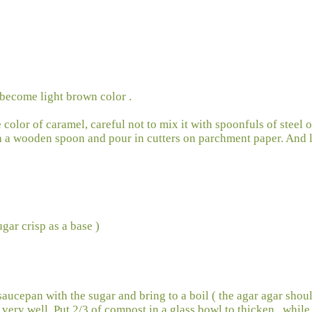
 become light brown color .
color of caramel, careful not to mix it with spoonfuls of steel o
h a wooden spoon and pour in cutters on parchment paper. And le
ar crisp as a base )
 saucepan with the sugar and bring to a boil ( the agar agar shou
r very well. Put 2/3 of compost in a glass bowl to thicken , whil