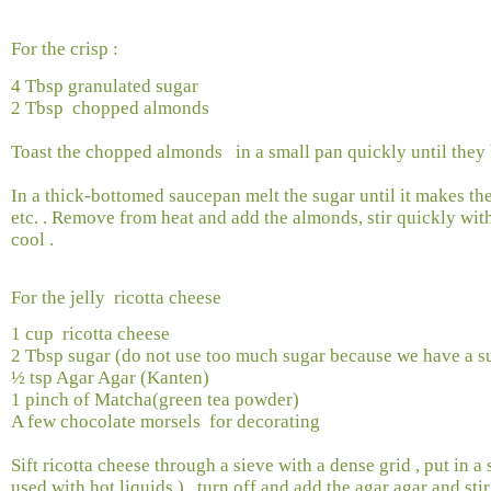
For the crisp :
4 Tbsp granulated sugar
2 Tbsp
chopped
almonds
Toast the chopped almonds
in a small pan quickly until they
In a thick-bottomed saucepan melt the sugar until it makes the 
etc. . Remove from heat and add the almonds, stir quickly wit
cool .
For the jelly
ricotta cheese
1 cup
ricotta cheese
2 Tbsp sugar (do not use too much sugar because we have a sug
½ tsp Agar Agar (Kanten)
1 pinch of Matcha(green tea powder)
A few chocolate morsels
for decorating
Sift ricotta cheese through a sieve with a dense grid , put in a
used with hot liquids ) , turn off and add the agar agar and sti