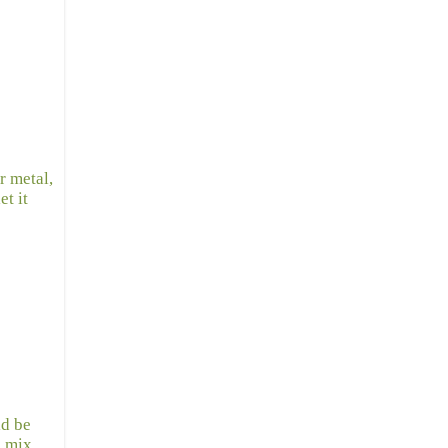
r metal,
t it
ld be
e
mix