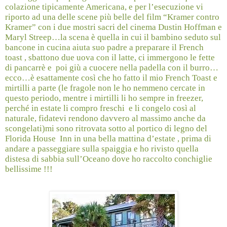
colazione tipicamente Americana, e per l’esecuzione vi
riporto ad una delle scene più belle del film “Kramer contro
Kramer” con i due mostri sacri del cinema Dustin Hoffman e
Maryl Streep…la scena è quella in cui il bambino seduto sul
bancone in cucina aiuta suo padre a preparare il French
toast , sbattono due uova con il latte, ci immergono le fette
di pancarrè e
poi giù a cuocere nella padella con il burro…
ecco…è esattamente così che ho fatto il mio French Toast e
mirtilli a parte (le fragole non le ho nemmeno cercate in
questo periodo, mentre i mirtilli li ho sempre in freezer,
perché in estate li compro freschi
e li congelo così al
naturale, fidatevi rendono davvero al massimo anche da
scongelati)mi sono ritrovata sotto al portico di legno del
Florida House Inn in una bella mattina d’estate , prima di
andare a passeggiare sulla spaiggia e ho rivisto quella
distesa di sabbia sull’Oceano dove ho raccolto conchiglie
bellissime !!!