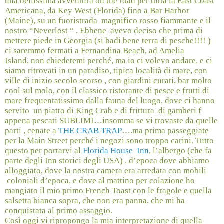
una bellissima avventura on the road per tutta la East Coast
Americana, da Key West (Florida) fino a Bar Harbor
(Maine), su un fuoristrada
magnifico rosso fiammante e il
nostro “Neverlost “ . Ebbene
avevo deciso che prima di
mettere piede in Georgia (si badi bene terra di pesche!!!! )
ci saremmo fermati a Fernandina Beach, ad Amelia
Island,
non chiedetemi perché, ma io ci volevo andare, e ci
siamo ritrovati in un paradiso, tipica località di mare, con
ville di inizio secolo scorso , con giardini curati, bar molto
cool sul molo, con il classico ristorante di pesce e frutti di
mare frequentatissimo dalla fauna del luogo, dove ci hanno
servito un piatto di King Crab e di frittura
di gamberi f
appena pescati SUBLIMI…insomma se vi trovaste da quelle
parti , cenate a
THE CRAB TRAP
….ma prima passeggiate
per la Main Street perché i negozi sono troppo carini. Tutto
questo per portarvi al
Florida House
Inn
, l’albergo (che fa
parte degli Inn storici degli USA) , d’epoca dove abbiamo
alloggiato, dove la nostra camera era arredata con mobili
coloniali d’epoca, e dove al mattino per colazione ho
mangiato il mio primo French Toast con le fragole e quella
salsetta bianca sopra, che non era panna, che mi ha
conquistata al primo assaggio.
Così oggi vi ripropongo la mia interpretazione di quella