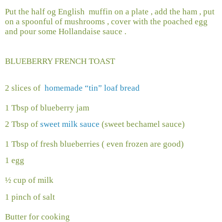
Put the half og English
muffin on a plate , add the ham , put
on a spoonful of mushrooms , cover with the poached egg
and pour some Hollandaise sauce .
BLUEBERRY FRENCH TOAST
2 slices of ​​
homemade “tin” loaf bread
1 Tbsp of blueberry jam
2 Tbsp of
sweet milk sauce
(sweet bechamel sauce)
1 Tbsp of fresh blueberries ( even frozen are good)
1 egg
½ cup of milk
1 pinch of salt
Butter for cooking