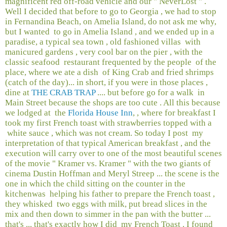
magnificent red off-road vehicle and our " NeverLost " .
Well I decided that before to go to Georgia , we had to stop
in Fernandina Beach, on Amelia Island, do not ask me why,
but I wanted
to go in Amelia Island , and we ended up in a
paradise, a typical sea town ​​, old fashioned villas
with
manicured gardens , very cool bar on the pier , with the
classic seafood
restaurant frequented by the people
of the
place, where we ate a dish
of King Crab and fried shrimps
(catch of the day)... in short, if you were in those places ,
dine at
THE CRAB TRAP
.... but before go for a walk
in
Main Street because the shops are too cute . All this because
we lodged at
the
Florida House Inn
, , where for breakfast I
took my first French toast with strawberries topped with a
white sauce , which was not cream. So today I post
my
interpretation of that typical American breakfast , and the
execution will carry over to one of the most beautiful scenes
of the movie " Kramer vs. Kramer " with the two giants of
cinema Dustin Hoffman and Meryl Streep ... the scene is the
one in which the child sitting on the counter in the
kitchenwas
helping his father to prepare the French toast ,
they whisked
two eggs with milk, put bread slices in the
mix and then down to simmer in the pan with the butter ...
that's ... that's exactly how I did
my French Toast . I found