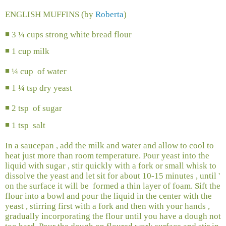
ENGLISH MUFFINS (by
Roberta
)
◾
3 ¼ cups strong white bread flour
◾
1 cup milk
◾
¼ cup
of water
◾
1 ¼ tsp dry yeast
◾
2 tsp
of sugar
◾
1 tsp
salt
In a saucepan , add the milk and water and allow to cool to
heat just more than room temperature. Pour yeast into the
liquid with sugar , stir quickly with a fork or small whisk to
dissolve the yeast and let sit for about 10-15 minutes , until '
on the surface it will be
formed a thin layer of foam. Sift the
flour into a bowl and pour the liquid in the center with the
yeast , stirring first with a fork and then with your hands ,
gradually incorporating the flour until you have a dough not