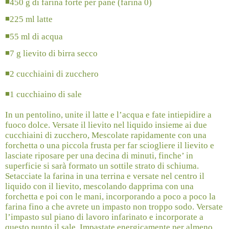
◾
450 g di farina forte per pane (farina 0)
◾
225 ml latte
◾
55 ml di acqua
◾
7 g lievito di birra secco
◾
2 cucchiaini di zucchero
◾
1 cucchiaino di sale
In un pentolino, unite il latte e l’acqua e fate intiepidire a
fuoco dolce. Versate il lievito nel liquido insieme ai due
cucchiaini di zucchero, Mescolate rapidamente con una
forchetta o una piccola frusta per far sciogliere il lievito e
lasciate riposare per una decina di minuti, finche’ in
superficie si sarà formato un sottile strato di schiuma.
Setacciate la farina in una terrina e versate nel centro il
liquido con il lievito, mescolando dapprima con una
forchetta e poi con le mani, incorporando a poco a poco la
farina fino a che avrete un impasto non troppo sodo. Versate
l’impasto sul piano di lavoro infarinato e incorporate a
questo punto il sale. Impastate energicamente per almeno