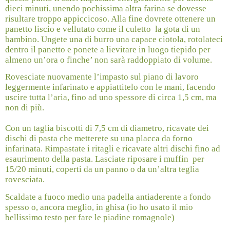
dieci minuti, unendo pochissima altra farina se dovesse
risultare troppo appiccicoso. Alla fine dovrete ottenere un
panetto liscio e vellutato come il culetto
la gota di un
bambino. Ungete una di burro una capace ciotola, rotolateci
dentro il panetto e ponete a lievitare in luogo tiepido per
almeno un’ora o finche’ non sarà raddoppiato di volume.
Rovesciate nuovamente l’impasto sul piano di lavoro
leggermente infarinato e appiattitelo con le mani, facendo
uscire tutta l’aria, fino ad uno spessore di circa 1,5 cm, ma
non di più.
Con un taglia biscotti di 7,5 cm di diametro, ricavate dei
dischi di pasta che metterete su una placca da forno
infarinata. Rimpastate i ritagli e ricavate altri dischi fino ad
esaurimento della pasta. Lasciate riposare i muffin
per
15/20 minuti, coperti da un panno o da un’altra teglia
rovesciata.
Scaldate a fuoco medio una padella antiaderente a fondo
spesso o, ancora meglio, in ghisa (io ho usato il mio
bellissimo testo per fare le piadine romagnole)