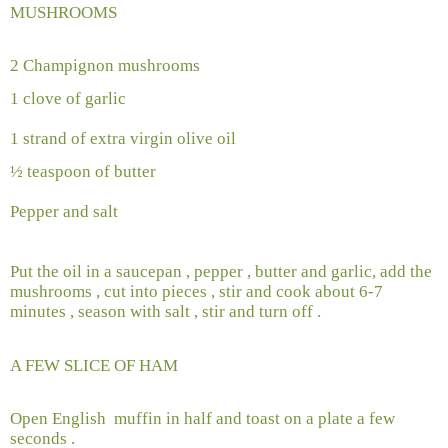
MUSHROOMS
2 Champignon mushrooms
1 clove of garlic
1 strand of extra virgin olive oil
½ teaspoon of butter
Pepper and salt
Put the oil in a saucepan , pepper , butter and garlic, add the
mushrooms , cut into pieces , stir and cook about 6-7
minutes , season with salt , stir and turn off .
A FEW SLICE OF HAM
Open English
muffin in half and toast on a plate a few
seconds .