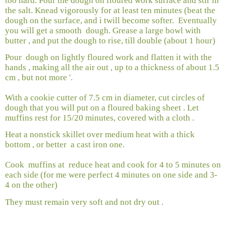
too hard. Pour the dough on floured work surface and stir in
the salt. Knead vigorously for at least ten minutes (beat the
dough on the surface, and i twill become softer.
Eventually
you will get a smooth
dough. Grease a large bowl with
butter , and put the dough to rise, till double (about 1 hour)
Pour
dough on lightly floured work and flatten it with the
hands , making all the air out , up to a thickness of about 1.5
cm , but not more '.
With a cookie cutter of 7.5 cm in diameter, cut circles of
dough that you will put on a floured baking sheet . Let
muffins rest for 15/20 minutes, covered with a cloth .
Heat a nonstick skillet over medium heat with a thick
bottom , or better
a cast iron one.
Cook
muffins at
reduce heat and cook for 4 to 5 minutes on
each side (for me were perfect 4 minutes on one side and 3-
4 on the other)
They must remain very soft and not dry out .