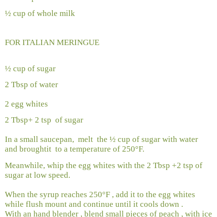
½ cup of whole milk
FOR ITALIAN MERINGUE
½ cup of sugar
2 Tbsp of water
2 egg whites
2 Tbsp+ 2 tsp
of sugar
In a small saucepan,
melt
the ½ cup of sugar with water
and broughtit
to a temperature of 250°F.
Meanwhile, whip the egg whites with the 2 Tbsp +2 tsp of
sugar at low speed.
When the syrup reaches 250°F , add it to the egg whites
while flush mount and continue until it cools down .
With an hand blender , blend small pieces of peach , with ice