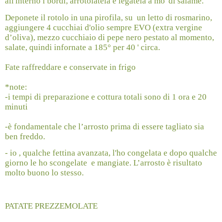
all'interno i bordi, arrotolatela e legatela a mo' di salame.
Deponete il rotolo in una pirofila, su
un letto di rosmarino,
aggiungere 4 cucchiai d'olio sempre EVO (extra vergine
d’oliva), mezzo cucchiaio di pepe nero pestato al momento,
salate, quindi infornate a 185° per 40 ' circa.
Fate raffreddare e conservate in frigo
*note:
-i tempi di preparazione e cottura totali sono di 1 ora e 20
minuti
-è fondamentale che l’arrosto prima di essere tagliato sia
ben freddo.
-
io , qualche fettina avanzata, l'ho congelata e dopo qualche
giorno le ho scongelate
e mangiate. L’arrosto è risultato
molto buono lo stesso.
PATATE PREZZEMOLATE