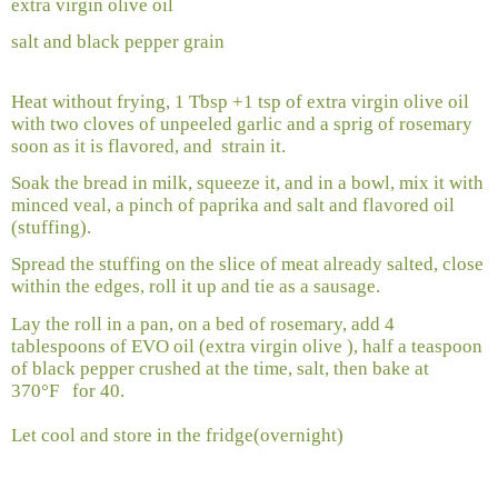
extra virgin olive oil
salt and black pepper grain
Heat without frying, 1 Tbsp +1 tsp of extra virgin olive oil
with two cloves of unpeeled garlic and a sprig of rosemary
soon as it is flavored, and
strain it.
Soak the bread in milk, squeeze it, and in a bowl, mix it with
minced veal, a pinch of paprika and salt and flavored oil
(stuffing).
Spread the stuffing on the slice of meat already salted, close
within the edges, roll it up and tie as a sausage.
Lay the roll in a pan, on a bed of rosemary, add 4
tablespoons of EVO oil (extra virgin olive ), half a teaspoon
of black pepper crushed at the time, salt, then bake at
370°F
for 40.
Let cool and store in the fridge(overnight)