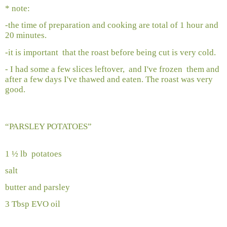
* note:
-the time of preparation and cooking are total of 1 hour and
20 minutes.
-it is important
that the roast before being cut is very cold.
- I had some a few slices leftover,
and I've frozen
them and
after a few days I've thawed and eaten. The roast was very
good.
“PARSLEY POTATOES”
1 ½ lb
potatoes
salt
butter and parsley
3 Tbsp EVO oil