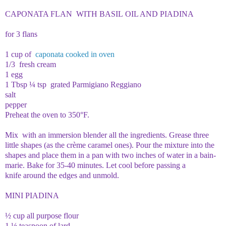
CAPONATA FLAN WITH BASIL OIL AND PIADINA
for 3 flans
1 cup of
caponata cooked in oven
1/3 fresh cream
1 egg
1 Tbsp ¼ tsp grated Parmigiano Reggiano
salt
pepper
Preheat the oven to 350°F.
Mix with an immersion blender all the ingredients. Grease three
little shapes (as the crème caramel ones). Pour the mixture into the
shapes and place them in a pan with two inches of water in a bain-
marie. Bake for 35-40 minutes. Let cool before passing a
knife around the edges and unmold.
MINI PIADINA
½ cup all purpose flour
1 ½ teaspoon of lard