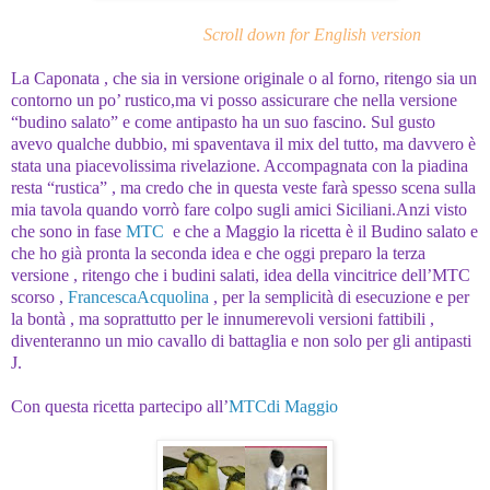
Scroll down for English version
La Caponata , che sia in versione originale o al forno, ritengo sia un
contorno un po’ rustico,ma vi posso assicurare che nella versione
“budino salato” e come antipasto ha un suo fascino. Sul gusto
avevo qualche dubbio, mi spaventava il mix del tutto, ma davvero è
stata una piacevolissima rivelazione. Accompagnata con la piadina
resta “rustica” , ma credo che in questa veste farà spesso scena sulla
mia tavola quando vorrò fare colpo sugli amici Siciliani.
Anzi visto
che sono in fase
MTC
e che a Maggio la ricetta è il Budino salato e
che ho già pronta la seconda idea e che oggi preparo la terza
versione , ritengo che i budini salati, idea della vincitrice dell’MTC
scorso ,
FrancescaAcquolina
, per la semplicità di esecuzione e per
la bontà , ma soprattutto per le innumerevoli versioni fattibili ,
diventeranno un mio cavallo di battaglia e non solo per gli antipasti
J
.
Con questa ricetta partecipo all’
MTCdi Maggio