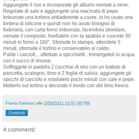
Aggiungete il riso e incorporate gli albumi montati a neve.
Regolate di sale e aggiungete una macinata di pepe.
Imburrate una tortiera antiaderente a cuore, io ho usato una
tortiera di silicone e quindi non ho avuto bisogno di
foderarla, con carta forno imburrata, facendola sbordare,
versate il composto, livellatelo con la spatola e cuocete 30
minuti in forno a 160°. Sfornate lo stampo, attendete 5
minuti, sformate il tortino e conservatelo al caldo.
Pulite i carciofi, , affettate a spicchietti . Immergeteli in acqua
con il succo di limone.
Soffriggete in padella 2 cucchiai di olio con un battuto di
pancetta, scalogno, timo e 2 foglie di salvia, aggiungete gli
spicchi di carciofo e rosolatelo pochi minuti con sale e pepe.
Metterlo sul tortino e decorate il bordo con del timo fresco.
Flavia Galasso
alle
2/09/2011 10:57:00 PM
Condividi
4 commenti: