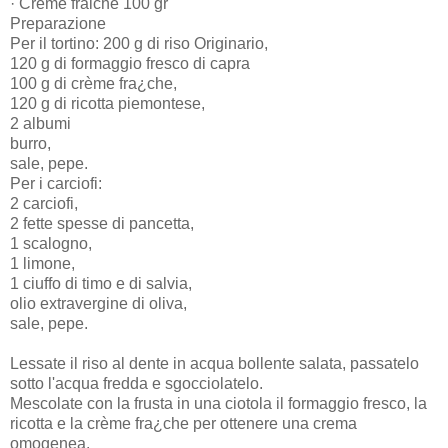
· Creme fraiche 100 gr
Preparazione
Per il tortino: 200 g di riso Originario,
120 g di formaggio fresco di capra
100 g di crème fra¿che,
120 g di ricotta piemontese,
2 albumi
burro,
sale, pepe.
Per i carciofi:
2 carciofi,
2 fette spesse di pancetta,
1 scalogno,
1 limone,
1 ciuffo di timo e di salvia,
olio extravergine di oliva,
sale, pepe.
Lessate il riso al dente in acqua bollente salata, passatelo
sotto l'acqua fredda e sgocciolatelo.
Mescolate con la frusta in una ciotola il formaggio fresco, la
ricotta e la crème fra¿che per ottenere una crema
omogenea.