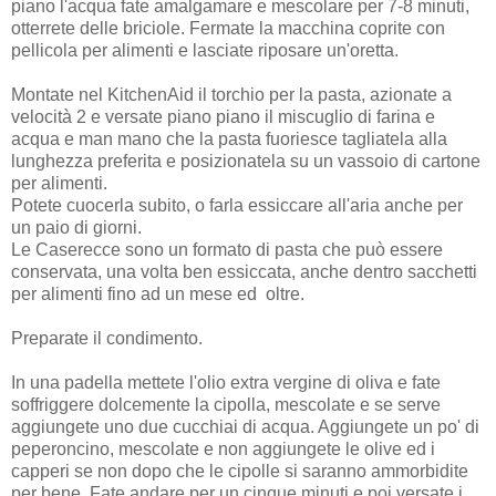
piano l'acqua fate amalgamare e mescolare per 7-8 minuti,
otterrete delle briciole. Fermate la macchina coprite con
pellicola per alimenti e lasciate riposare un'oretta.
Montate nel KitchenAid il torchio per la pasta, azionate a
velocità 2 e versate piano piano il miscuglio di farina e
acqua e man mano che la pasta fuoriesce tagliatela alla
lunghezza preferita e posizionatela su un vassoio di cartone
per alimenti.
Potete cuocerla subito, o farla essiccare all'aria anche per
un paio di giorni.
Le Caserecce sono un formato di pasta che può essere
conservata, una volta ben essiccata, anche dentro sacchetti
per alimenti fino ad un mese ed oltre.
Preparate il condimento.
In una padella mettete l'olio extra vergine di oliva e fate
soffriggere dolcemente la cipolla, mescolate e se serve
aggiungete uno due cucchiai di acqua. Aggiungete un po' di
peperoncino, mescolate e non aggiungete le olive ed i
capperi se non dopo che le cipolle si saranno ammorbidite
per bene. Fate andare per un cinque minuti e poi versate i