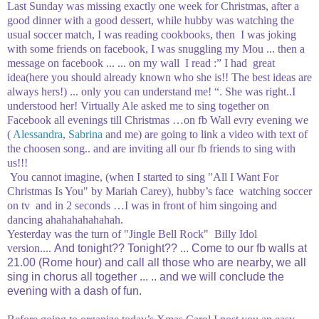
Last
Sunday was missing exactly one week for Christmas, after a
good dinner with a good dessert, while hubby was watching the
usual soccer match, I was reading cookbooks, then I was joking
with some friends on facebook, I was snuggling my Mou ... then a
message on facebook ... ... on my wall I read :” I had great
idea(here you should already known who she is!! The best ideas are
always hers!) ... only you can understand me! “. She was right..I
understood her!
Virtually Ale asked me to sing together on
Facebook all evenings till Christmas …on fb Wall evry evening we
(
Alessandra
,
Sabrina
and me) are going to link a video with text of
the choosen song.. and are inviting all our fb friends to sing with
us!!!
You cannot imagine, (when I started to sing "All I Want For
Christmas Is You" by Mariah Carey), hubby’s face watching soccer
on tv and in 2 seconds …I was in front of him singoing and
dancing ahahahahahahah.
Yesterday was the turn of "Jingle Bell Rock" Billy Idol
version....
And tonight??
Tonight??
... Come to our fb walls at
21.00 (Rome hour) and call all those who are nearby, we all
sing in chorus all together ... .. and we will conclude the
evening with a dash of fun.