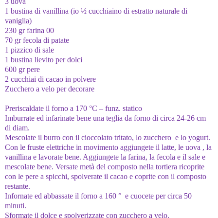
3 uova
1 bustina di vanillina (io ½ cucchiaino di estratto naturale di
vaniglia)
230 gr farina 00
70 gr fecola di patate
1 pizzico di sale
1 bustina lievito per dolci
600 gr pere
2 cucchiai di cacao in polvere
Zucchero a velo per decorare
Preriscaldate il forno a 170 °C – funz. statico
Imburrate ed infarinate bene una teglia da forno di circa 24-26 cm
di diam.
Mescolate il burro con il cioccolato tritato, lo zucchero e lo yogurt.
Con le fruste elettriche in movimento aggiungete il latte, le uova , la
vanillina e lavorate bene. Aggiungete la farina, la fecola e il sale e
mescolate bene. Versate metà del composto nella tortiera ricoprite
con le pere a spicchi, spolverate il cacao e coprite con il composto
restante.
Infornate ed abbassate il forno a 160 ° e cuocete per circa 50
minuti.
Sformate il dolce e spolverizzate con zucchero a velo.