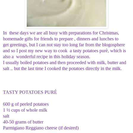
In
these days
we are all
busy
with
preparations
for Christmas
,
homemade
gifts
for friends
to prepare ,
dinners
and lunches
to
get
greetings,
but
I can not stay
too long far from the blogosphere
and
so I
post my new
way to cook a tasty potatoes purè,
which is
also
a wonderful recipe in this holiday season.
I usually
boiled
potatoes
and then
proceeded
with milk
, butter
and
salt
..
but
the last time
I
cooked the
potatoes
directly
in the milk.
TASTY POTATOES PURÉ
600 g
of peeled potatoes
1
½
cups
of whole milk
salt
40-50
grams
of butter
Parmigiano
Reggiano cheese
(
if
desired)