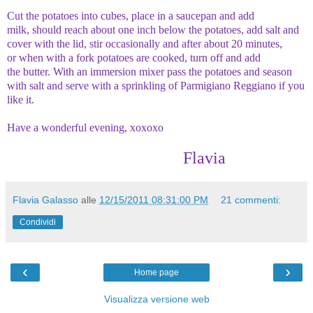
Cut the
potatoes
into cubes
, place
in a saucepan
and add
milk,
should
reach
about one
inch below
the potatoes
, add
salt and
cover
with the lid
,
stir
occasionally
and after about
20 minutes
,
or
when with a fork
potatoes
are cooked
, turn off
and add
the
butter.
With an
immersion
mixer
pass the potatoes
and season
with
salt and serve
with a sprinkling
of Parmigiano
Reggiano
if you
like it.
Have a wonderful evening, xoxoxo
Flavia
Flavia Galasso
alle
12/15/2011 08:31:00 PM
21 commenti:
Condividi
‹
›
Home page
Visualizza versione web