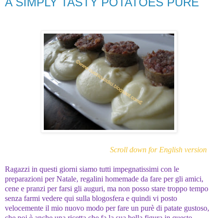
A SIMPLY TASTY POTATOES PURÉ
Scroll down for English version
Ragazzi in questi giorni siamo tutti impegnatissimi con le
preparazioni per Natale, regalini homemade da fare per gli amici,
cene e pranzi per farsi gli auguri, ma non posso stare troppo tempo
senza farmi vedere qui sulla blogosfera e quindi vi posto
velocemente il mio nuovo modo per fare un purè di patate gustoso,
che poi è anche una ricetta che fa la sua bella figura in questo