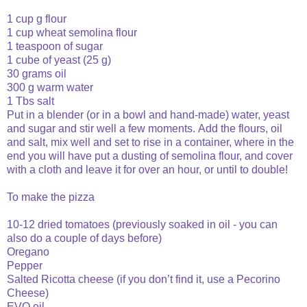
1 cup g flour
1 cup wheat semolina flour
1 teaspoon of sugar
1 cube of yeast (25 g)
30 grams oil
300 g warm water
1 Tbs salt
Put in a blender (or in a bowl and hand-made) water, yeast
and sugar and stir well a few moments.
Add the flours, oil
and salt, mix well and set to rise in a container, where in the
end you will have put a dusting of semolina flour, and cover
with a cloth and leave it for over an hour, or until
to double!
To make the pizza
10-12 dried tomatoes (previously soaked in oil - you can
also do a couple of days before)
Oregano
Pepper
Salted Ricotta cheese (if you don’t find it, use a Pecorino
Cheese)
EVO oil