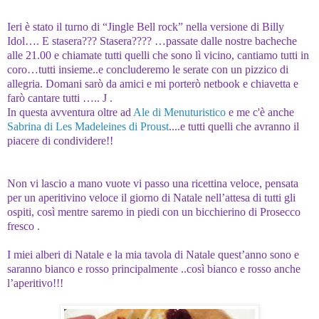
Ieri è stato il turno di “Jingle Bell rock” nella versione di Billy
Idol…. E stasera??? Stasera???? …passate dalle nostre bacheche
alle 21.00 e chiamate tutti quelli che sono lì vicino, cantiamo tutti in
coro…tutti insieme..e concluderemo le serate con un pizzico di
allegria. Domani sarò da amici e mi porterò netbook e chiavetta e
farò cantare tutti …..
J
.
In questa avventura oltre ad
Ale di Menuturistico
e me c'è anche
Sabrina di Les Madeleines di Proust
....e tutti quelli che avranno il
piacere di condividere!!
Non vi lascio a mano vuote vi passo una ricettina veloce, pensata
per un aperitivino veloce il giorno di Natale nell’attesa di tutti gli
ospiti, così mentre saremo in piedi con un bicchierino di Prosecco
fresco .
I miei alberi di Natale e la mia tavola di Natale quest’anno sono e
saranno bianco e rosso principalmente ..così bianco e rosso anche
l’aperitivo!!!