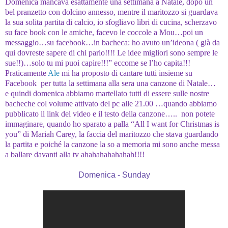
Domenica mancava esattamente una settimana a Natale, dopo un
bel pranzetto con dolcino annesso, mentre il maritozzo si guardava
la sua solita partita di calcio, io sfogliavo libri di cucina, scherzavo
su face book con le amiche, facevo le coccole a Mou…poi un
messaggio…su facebook…in bacheca: ho avuto un’ideona ( già da
qui dovreste sapere di chi parlo!!!! Le idee migliori sono sempre le
sue!!)…solo tu mi puoi capire!!!” eccome se l’ho capita!!!
Praticamente
Ale
mi ha proposto di cantare tutti insieme su
Facebook per tutta la settimana alla sera una canzone di Natale…
e quindi domenica abbiamo martellato tutti di essere sulle nostre
bacheche col volume attivato del pc alle 21.00 …quando abbiamo
pubblicato il link del video e il testo della canzone….. non potete
immaginare, quando ho sparato a palla “All I want for Christmas is
you” di Mariah Carey, la faccia del maritozzo che stava guardando
la partita e poiché la canzone la so a memoria mi sono anche messa
a ballare davanti alla tv ahahahahahahah!!!!
Domenica - Sunday