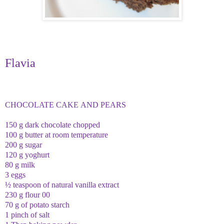
Flavia
CHOCOLATE
CAKE
AND
PEARS
150 g
dark chocolate
chopped
100 g
butter at room temperature
200 g
sugar
120 g
yoghurt
80 g
milk
3 eggs
½
teaspoon of
natural vanilla extract
230 g
flour 00
70 g
of potato starch
1 pinch
of salt