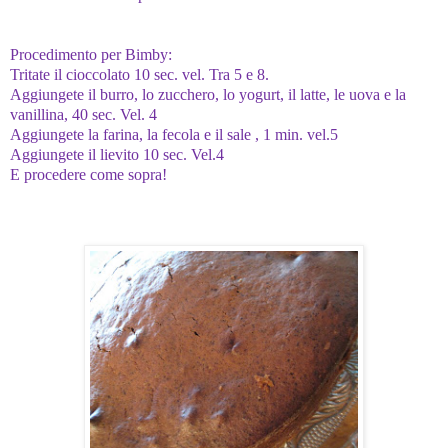
Procedimento per Bimby:
Tritate il cioccolato 10 sec. vel. Tra 5 e 8.
Aggiungete il burro, lo zucchero, lo yogurt, il latte, le uova e la
vanillina, 40 sec.
Vel. 4
Aggiungete la farina, la fecola e il sale , 1 min. vel.5
Aggiungete il lievito 10 sec. Vel.4
E procedere come sopra!