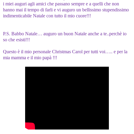
i miei auguri agli amici che passano sempre e a quelli che non
hanno mai il tempo di farli e vi auguro un bellissimo stupendissimo
indimenticabile Natale con tutto il mio cuore!!!
P.S. Babbo Natale… auguro un buon Natale anche a te..perchè io
so che esisti!!!
Questo è il mio personale Christmas Carol per tutti voi….. e per la
mia mamma e il mio papà !!!