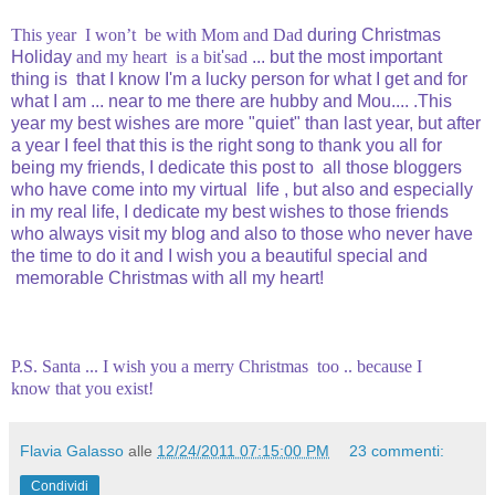
This year
I won’t be with
Mom
and Dad
during Christmas
Holiday
and
my heart
is a bit
'
sad
... but
the most important
thing is that
I know I'm
a lucky person
for what
I get and
for
what I am
...
near to me there are hubby and Mou...
.
.
This
year my best wishes
are more "
quiet"
than last year
,
but after
a year
I feel that this
is the
right song
to thank you
all for
being
my friends
,
I
dedicate this post to all
those bloggers
who
have come
into my virtual life
, but
also and especially
in my
real life
, I dedicate
my best wishes
to those friends
who always visit my blog and
also to
those who
never have
the
time to
do it and
I wish you
a beautiful
special and
memorable
Christmas with
all my heart
!
P.S.
Santa
...
I wish you a
merry Christmas
too
..
because I
know
that you exist
!
Flavia Galasso
alle
12/24/2011 07:15:00 PM
23 commenti:
Condividi