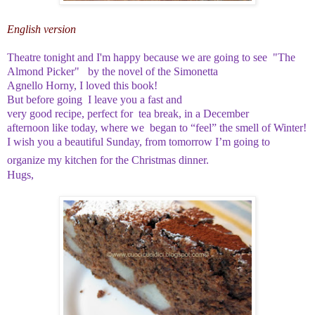
English version
Theatre
tonight
and I'm happy
because
we are going to see
"
The
Almond Picker" by the novel
of the
Simonetta
Agnello
Horny,
I
loved this book!
But before going
I leave you
a
fast and
very
good
recipe
,
perfect
for tea break,
in a
December
afternoon
like today
, where we began
to “feel” the smell
of Winter
!
I wish you
a beautiful
Sunday,
from tomorrow
I’m going to
organize my kitchen
for the Christmas dinner
.
Hugs,