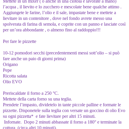
Mettete in un mixer ( o anche in una ciotola e lavorate a mano)
l’acqua , il lievito e lo zucchero e mescolate bene qualche attimo .
Aggiungete le farine, l’olio e il sale, impastate bene e mettete a
lievitare in un contenitore , dove nel fondo avrete messo una
spolverata di farina di semola, e coprite con un panno e lasciate così
per un’ora abbondante , o almeno fino al raddoppio!!!
Per fare le pizzette
10-12 pomodori secchi (precedentementi messi sott’olio – si può
fare anche un paio di giorni prima)
Origano
Pepe
Ricotta salata
Olio EVO
Preriscaldate il forno a 250 °C.
Mettete della carta forno su una teglia.
Prendete l’impasto, dividetelo in tante piccole palline e formate le
pizzette. Disponetele sulla teglia con versate un goccino di olio Evo
su ogni pizzetta* e fate lievitare per altri 15 minuti.
Infornate. Dopo 2 minuti abbassate il forno a 180° e terminate la
cottura (circa altri 10 minuti).