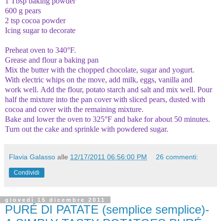
1 Tbsp
baking powder
600 g
pears
2
tsp
cocoa
powder
Icing sugar
to decorate
Preheat
oven to
340°F.
Grease
and
flour
a baking pan
Mix the
butter with the
chopped
chocolate
, sugar
and yogurt
.
With
electric whips
on the move
, add
milk
, eggs, vanilla
and
work
well.
Add the flour
, potato starch
and salt
and mix well
.
Pour
half the mixture
into the pan
cover with
sliced
​​pears
,
dusted with
cocoa and
cover with the
remaining
mixture.
Bake
and lower the
oven to 325°F and
bake
for about
50 minutes
.
Turn out
the cake
and sprinkle
with powdered sugar
.
Flavia Galasso
alle
12/17/2011 06:56:00 PM
26 commenti:
Condividi
giovedì 15 dicembre 2011
PURÉ DI PATATE (semplice semplice)-