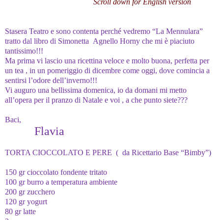
Scroll down for English version
Stasera Teatro e sono contenta perché vedremo “La Mennulara”
tratto dal libro di Simonetta Agnello Horny che mi è piaciuto
tantissimo!!!
Ma prima vi lascio una ricettina veloce e molto buona, perfetta per
un tea , in un pomeriggio di dicembre come oggi, dove comincia a
sentirsi l’odore dell’inverno!!!
Vi auguro una bellissima domenica, io da domani mi metto
all’opera per il pranzo di Natale e voi , a che punto siete???
Baci,
Flavia
TORTA CIOCCOLATO E PERE ( da Ricettario Base “Bimby”)
150 gr cioccolato fondente tritato
100 gr burro a temperatura ambiente
200 gr zucchero
120 gr yogurt
80 gr latte